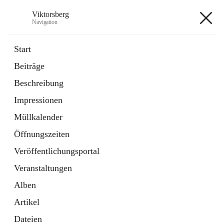
Viktorsberg
Navigation
Viktorsberg
Start
Beiträge
Gemeindepolitik
Beschreibung
1 Schnellzugriff
Impressionen
Bürgerservice
10 Schnellzugriffe
Müllkalender
Öffnungszeiten
+8
Veröffentlichungsportal
Veranstaltungen
Alben
Artikel
Hauptadresse
Dateien