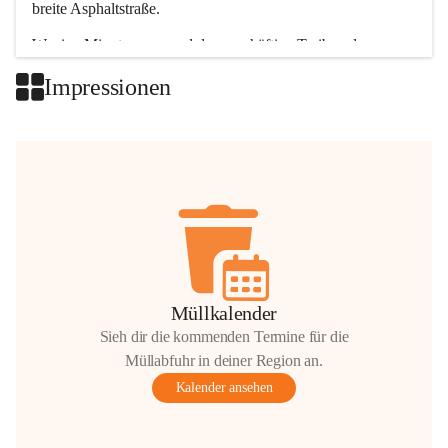
breite Asphaltstraße. 
Wenige Minuten nur, und das geschäftige Treiben der 
Talgemeinden sorgt für abwechslungsreiche Möglichkeiten.
Impressionen
+2
Müllkalender
Sieh dir die kommenden Termine für die
Müllabfuhr in deiner Region an.
Kalender ansehen