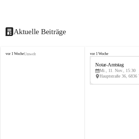
Aktuelle Beiträge
V
V
vor 1 Woche
vor 1 Woche
Umwelt
i
i
k
k
Notar-Amtstag
t
t
Mi., 11. Nov., 15:30
o
o
r
r
s
s
b
b
e
e
r
r
g
g