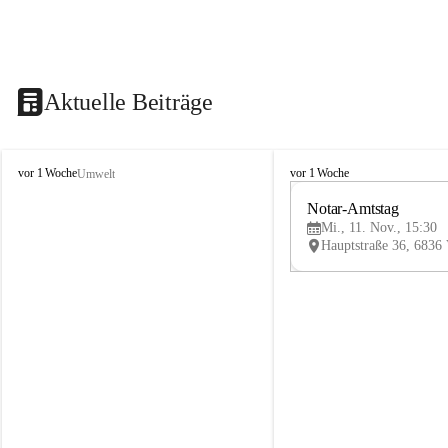
Aktuelle Beiträge
V
V
vor 1 Woche
vor 1 Woche
Umwelt
i
i
k
k
Notar-Amtstag
t
t
Mi., 11. Nov., 15:30
o
o
r
r
s
s
b
b
e
e
r
r
g
g