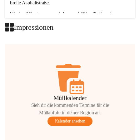
breite Asphaltstraße. 
Wenige Minuten nur, und das geschäftige Treiben der 
Talgemeinden sorgt für abwechslungsreiche Möglichkeiten.
Impressionen
+2
Müllkalender
Sieh dir die kommenden Termine für die
Müllabfuhr in deiner Region an.
Kalender ansehen