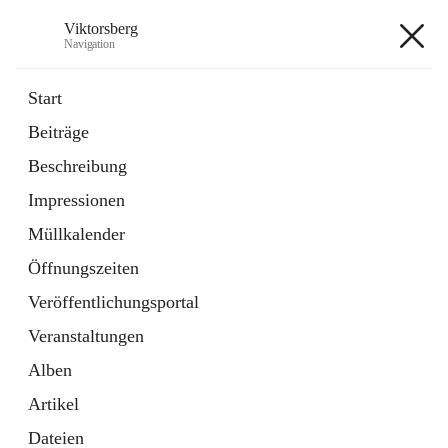
Viktorsberg
Navigation
Viktorsberg
Start
Beiträge
Gemeindepolitik
Beschreibung
1 Schnellzugriff
Impressionen
Bürgerservice
10 Schnellzugriffe
Müllkalender
Öffnungszeiten
+8
Veröffentlichungsportal
Veranstaltungen
Alben
Artikel
Hauptadresse
Dateien