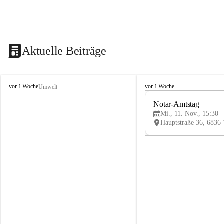
Aktuelle Beiträge
V
V
vor 1 Woche
vor 1 Woche
Umwelt
i
i
k
k
Notar-Amtstag
t
t
Mi., 11. Nov., 15:30
o
o
r
r
s
s
b
b
e
e
r
r
g
g