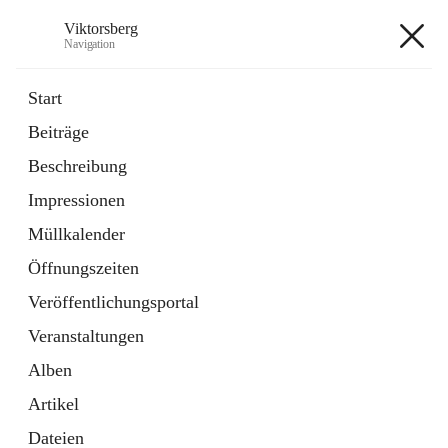
Viktorsberg
Navigation
Viktorsberg
Start
Beiträge
Gemeindepolitik
Beschreibung
1 Schnellzugriff
Impressionen
Bürgerservice
10 Schnellzugriffe
Müllkalender
Öffnungszeiten
+8
Veröffentlichungsportal
Veranstaltungen
Alben
Artikel
Hauptadresse
Dateien