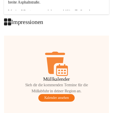
breite Asphaltstraße. 
Wenige Minuten nur, und das geschäftige Treiben der 
Talgemeinden sorgt für abwechslungsreiche Möglichkeiten.
Impressionen
+2
Müllkalender
Sieh dir die kommenden Termine für die
Müllabfuhr in deiner Region an.
Kalender ansehen