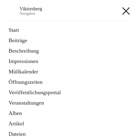
Viktorsberg
Navigation
Viktorsberg
Start
Beiträge
Gemeindepolitik
Beschreibung
1 Schnellzugriff
Impressionen
Bürgerservice
10 Schnellzugriffe
Müllkalender
Öffnungszeiten
+8
Veröffentlichungsportal
Veranstaltungen
Alben
Artikel
Hauptadresse
Dateien