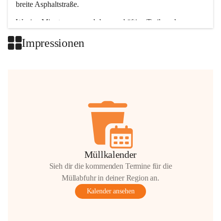
breite Asphaltstraße. 
Wenige Minuten nur, und das geschäftige Treiben der 
Talgemeinden sorgt für abwechslungsreiche Möglichkeiten.
Impressionen
+2
Müllkalender
Sieh dir die kommenden Termine für die
Müllabfuhr in deiner Region an.
Kalender ansehen