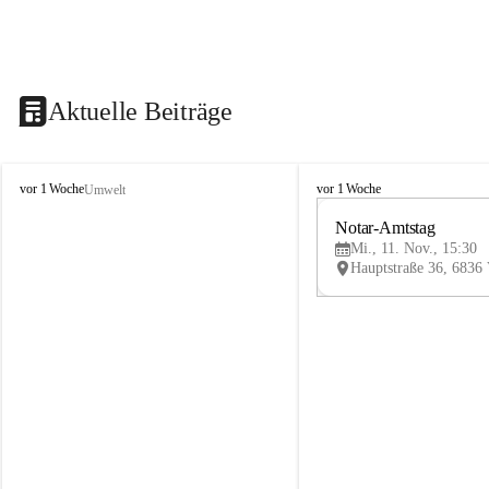
Aktuelle Beiträge
V
V
vor 1 Woche
vor 1 Woche
Umwelt
i
i
k
k
Notar-Amtstag
t
t
Mi., 11. Nov., 15:30
o
o
r
r
s
s
b
b
e
e
r
r
g
g