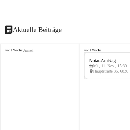
Aktuelle Beiträge
V
V
vor 1 Woche
vor 1 Woche
Umwelt
i
i
k
k
Notar-Amtstag
t
t
Mi., 11. Nov., 15:30
o
o
r
r
s
s
b
b
e
e
r
r
g
g