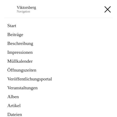
Viktorsberg
Navigation
Viktorsberg
Start
Beiträge
Gemeindepolitik
Beschreibung
1 Schnellzugriff
Impressionen
Bürgerservice
10 Schnellzugriffe
Müllkalender
Öffnungszeiten
+8
Veröffentlichungsportal
Veranstaltungen
Alben
Artikel
Hauptadresse
Dateien