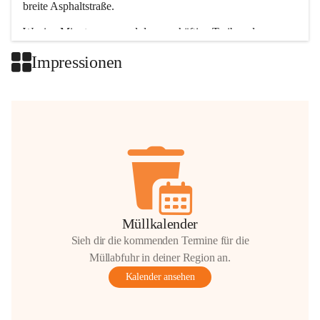
breite Asphaltstraße. 
Wenige Minuten nur, und das geschäftige Treiben der 
Talgemeinden sorgt für abwechslungsreiche Möglichkeiten.
Impressionen
+2
Müllkalender
Sieh dir die kommenden Termine für die
Müllabfuhr in deiner Region an.
Kalender ansehen