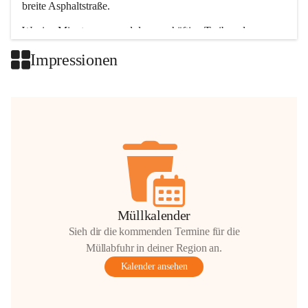
breite Asphaltstraße. 
Wenige Minuten nur, und das geschäftige Treiben der 
Talgemeinden sorgt für abwechslungsreiche Möglichkeiten.
Impressionen
+2
Müllkalender
Sieh dir die kommenden Termine für die
Müllabfuhr in deiner Region an.
Kalender ansehen