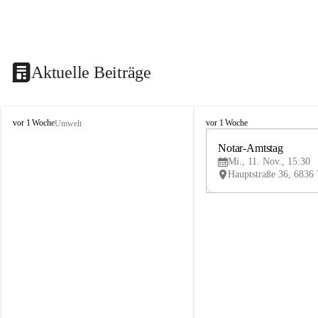
Aktuelle Beiträge
V
V
vor 1 Woche
vor 1 Woche
Umwelt
i
i
k
k
Notar-Amtstag
t
t
Mi., 11. Nov., 15:30
o
o
r
r
s
s
b
b
e
e
r
r
g
g