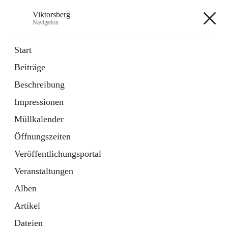
Viktorsberg
Navigation
Viktorsberg
Start
Beiträge
Gemeindepolitik
Beschreibung
1 Schnellzugriff
Impressionen
Bürgerservice
10 Schnellzugriffe
Müllkalender
Öffnungszeiten
+8
Veröffentlichungsportal
Veranstaltungen
Alben
Artikel
Hauptadresse
Dateien