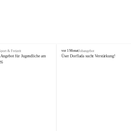
V
vor 1 Monat
Sport & Freizeit
Jobangebot
i
Angebot für Jugendliche am 
Üser Dorflada sucht Verstärkung! 
k
26
t
o
r
s
b
e
r
g