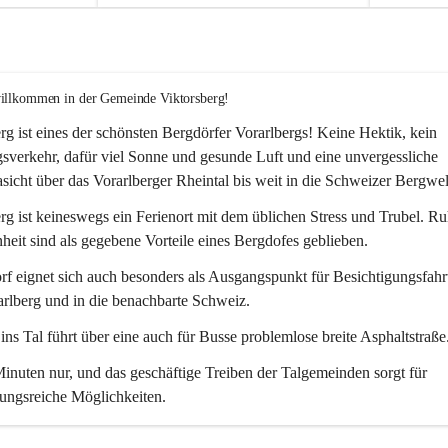
willkommen in der Gemeinde Viktorsberg!
rg ist eines der schönsten Bergdörfer Vorarlbergs! Keine Hektik, kein 
verkehr, dafür viel Sonne und gesunde Luft und eine unvergessliche 
icht über das Vorarlberger Rheintal bis weit in die Schweizer Bergwel
rg ist keineswegs ein Ferienort mit dem üblichen Stress und Trubel. R
eit sind als gegebene Vorteile eines Bergdofes geblieben. 
f eignet sich auch besonders als Ausgangspunkt für Besichtigungsfahrt
rlberg und in die benachbarte Schweiz. 
ns Tal führt über eine auch für Busse problemlose breite Asphaltstraße.
nuten nur, und das geschäftige Treiben der Talgemeinden sorgt für 
ungsreiche Möglichkeiten.