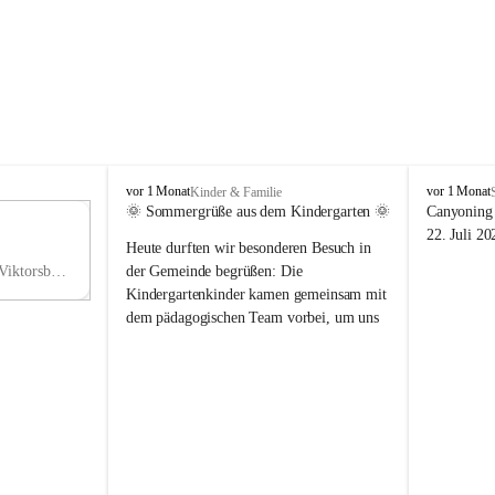
V
V
vor 1 Monat
vor 1 Monat
Kinder & Familie
i
i
🌞 Sommergrüße aus dem Kindergarten 🌞
Canyoning 
k
k
11
22. Juli 20
Heute durften wir besonderen Besuch in 
t
t
NO
o
o
Hauptstraße 36, 6836 Viktorsberg, AUT
der Gemeinde begrüßen: Die 
V
r
r
Kindergartenkinder kamen gemeinsam mit 
s
s
dem pädagogischen Team vorbei, um uns 
b
b
einen schönen Sommer zu wünschen.
e
e
r
r
Vielen Dank für diese liebe Überraschung 
g
g
und die fröhlichen Sommergrüße! Wir 
wünschen allen Kindern, ihren Familien 
sowie dem gesamten Kindergarten-Team 
erholsame, sonnige und wunderschöne 
Sommerferien. 🌼☀️