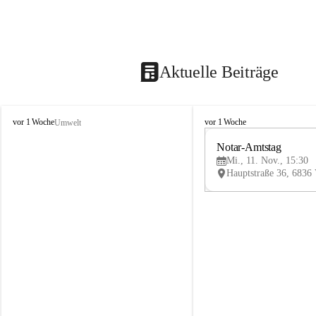
Aktuelle Beiträge
V
V
vor 1 Woche
vor 1 Woche
Umwelt
i
i
k
k
Notar-Amtstag
t
t
Mi., 11. Nov., 15:30
o
o
r
r
s
s
b
b
e
e
r
r
g
g