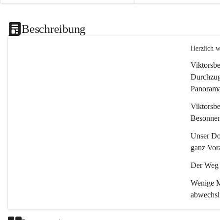
Beschreibung
Herzlich 
Viktorsbe
Durchzugs
Panoramas
Viktorsbe
Besonnenh
Unser Dor
ganz Vora
Der Weg i
Wenige Mi
abwechsl