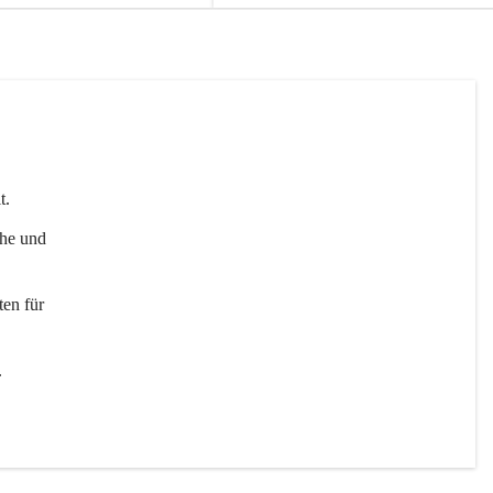
t. 
uhe und 
en für 
 