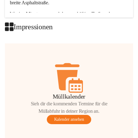
breite Asphaltstraße. 
Wenige Minuten nur, und das geschäftige Treiben der 
Talgemeinden sorgt für abwechslungsreiche Möglichkeiten.
Impressionen
+2
Müllkalender
Sieh dir die kommenden Termine für die
Müllabfuhr in deiner Region an.
Kalender ansehen