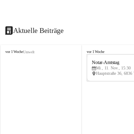
Aktuelle Beiträge
V
V
vor 1 Woche
vor 1 Woche
Umwelt
i
i
k
k
Notar-Amtstag
t
t
Mi., 11. Nov., 15:30
o
o
r
r
s
s
b
b
e
e
r
r
g
g