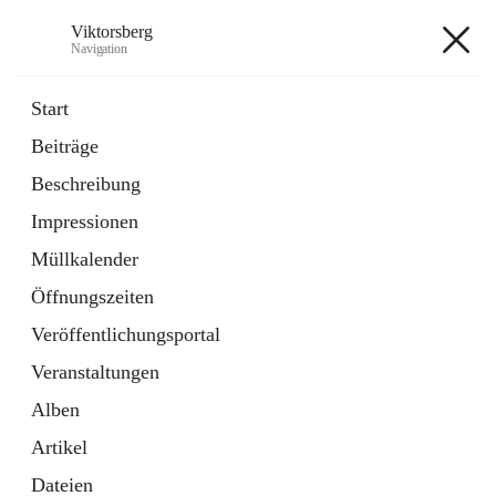
Viktorsberg
Navigation
Viktorsberg
Start
Beiträge
Gemeindepolitik
Beschreibung
1 Schnellzugriff
Impressionen
Bürgerservice
10 Schnellzugriffe
Müllkalender
Öffnungszeiten
+8
Veröffentlichungsportal
Veranstaltungen
Alben
Artikel
Hauptadresse
Dateien