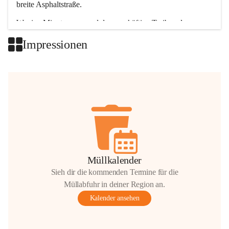
breite Asphaltstraße. 
Wenige Minuten nur, und das geschäftige Treiben der 
Talgemeinden sorgt für abwechslungsreiche Möglichkeiten.
Impressionen
+2
Müllkalender
Sieh dir die kommenden Termine für die
Müllabfuhr in deiner Region an.
Kalender ansehen