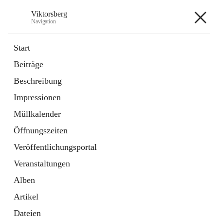
Viktorsberg
Navigation
Viktorsberg
Start
Beiträge
Gemeindepolitik
Beschreibung
1 Schnellzugriff
Impressionen
Bürgerservice
10 Schnellzugriffe
Müllkalender
Öffnungszeiten
+8
Veröffentlichungsportal
Veranstaltungen
Alben
Artikel
Hauptadresse
Dateien