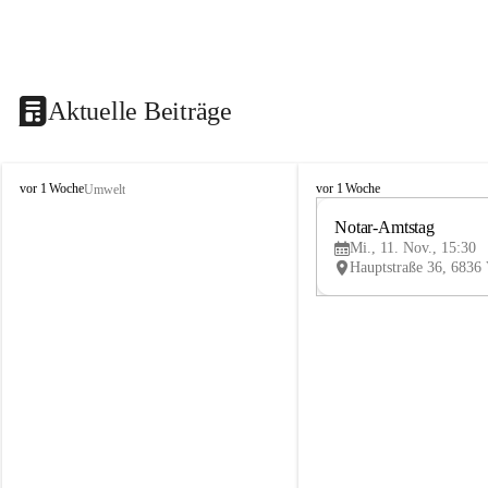
Aktuelle Beiträge
V
V
vor 1 Woche
vor 1 Woche
Umwelt
i
i
k
k
Notar-Amtstag
t
t
Mi., 11. Nov., 15:30
o
o
r
r
s
s
b
b
e
e
r
r
g
g