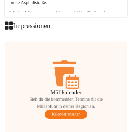
breite Asphaltstraße. 
Wenige Minuten nur, und das geschäftige Treiben der 
Talgemeinden sorgt für abwechslungsreiche Möglichkeiten.
Impressionen
+2
Müllkalender
Sieh dir die kommenden Termine für die
Müllabfuhr in deiner Region an.
Kalender ansehen