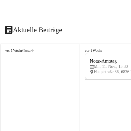
Aktuelle Beiträge
V
V
vor 1 Woche
vor 1 Woche
Umwelt
i
i
k
k
Notar-Amtstag
t
t
Mi., 11. Nov., 15:30
o
o
r
r
s
s
b
b
e
e
r
r
g
g