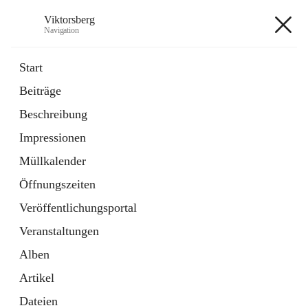
Viktorsberg
Navigation
Viktorsberg
Start
Beiträge
Gemeindepolitik
Beschreibung
1 Schnellzugriff
Impressionen
Bürgerservice
10 Schnellzugriffe
Müllkalender
Öffnungszeiten
+8
Veröffentlichungsportal
Veranstaltungen
Alben
Artikel
Hauptadresse
Dateien