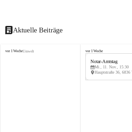
Aktuelle Beiträge
V
V
vor 1 Woche
vor 1 Woche
Umwelt
i
i
k
k
Notar-Amtstag
t
t
Mi., 11. Nov., 15:30
o
o
r
r
s
s
b
b
e
e
r
r
g
g