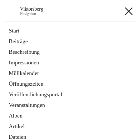
Viktorsberg
Navigation
Viktorsberg
Start
Beiträge
Gemeindepolitik
Beschreibung
1 Schnellzugriff
Impressionen
Bürgerservice
10 Schnellzugriffe
Müllkalender
Öffnungszeiten
+8
Veröffentlichungsportal
Veranstaltungen
Alben
Artikel
Hauptadresse
Dateien