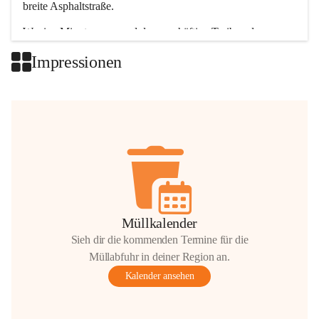
breite Asphaltstraße. 
Wenige Minuten nur, und das geschäftige Treiben der 
Talgemeinden sorgt für abwechslungsreiche Möglichkeiten.
Impressionen
+2
Müllkalender
Sieh dir die kommenden Termine für die
Müllabfuhr in deiner Region an.
Kalender ansehen