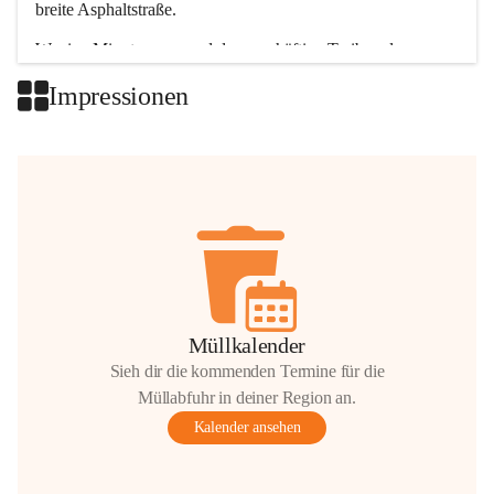
breite Asphaltstraße. 
Wenige Minuten nur, und das geschäftige Treiben der 
Talgemeinden sorgt für abwechslungsreiche Möglichkeiten.
Impressionen
+2
Müllkalender
Sieh dir die kommenden Termine für die
Müllabfuhr in deiner Region an.
Kalender ansehen