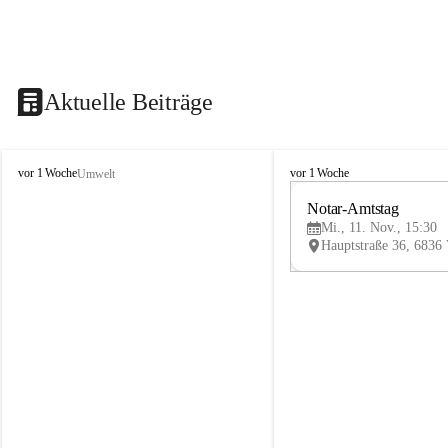
Aktuelle Beiträge
V
V
vor 1 Woche
vor 1 Woche
Umwelt
i
i
k
k
Notar-Amtstag
t
t
Mi., 11. Nov., 15:30
o
o
r
r
s
s
b
b
e
e
r
r
g
g