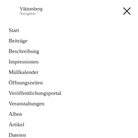
Viktorsberg
Navigation
Viktorsberg
Start
Beiträge
Gemeindepolitik
Beschreibung
1 Schnellzugriff
Impressionen
Bürgerservice
10 Schnellzugriffe
Müllkalender
Öffnungszeiten
+8
Veröffentlichungsportal
Veranstaltungen
Alben
Artikel
Hauptadresse
Dateien