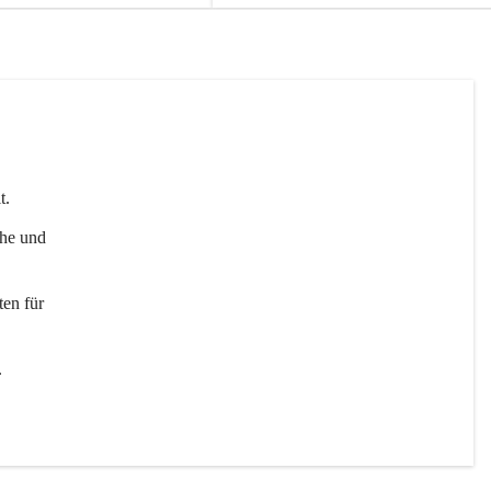
t. 
uhe und 
en für 
 