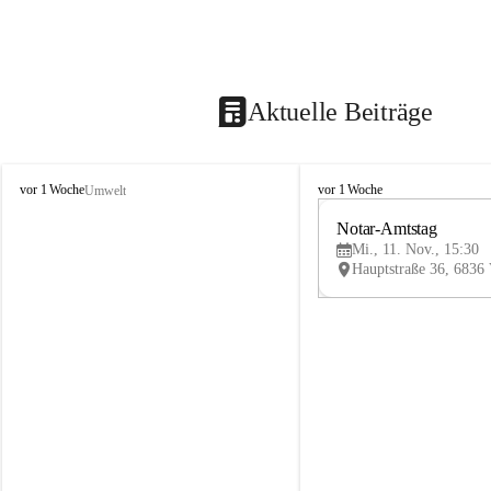
Aktuelle Beiträge
V
V
vor 1 Woche
vor 1 Woche
Umwelt
i
i
k
k
Notar-Amtstag
t
t
Mi., 11. Nov., 15:30
o
o
r
r
s
s
b
b
e
e
r
r
g
g