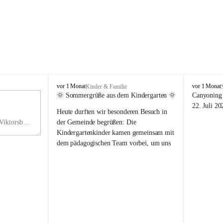
V
V
vor 1 Monat
vor 1 Monat
Kinder & Familie
i
i
🌞 Sommergrüße aus dem Kindergarten 🌞
Canyoning 
k
k
11
22. Juli 20
Heute durften wir besonderen Besuch in 
t
t
NO
o
o
Hauptstraße 36, 6836 Viktorsberg, AUT
der Gemeinde begrüßen: Die 
V
r
r
Kindergartenkinder kamen gemeinsam mit 
s
s
dem pädagogischen Team vorbei, um uns 
b
b
einen schönen Sommer zu wünschen.
e
e
r
r
Vielen Dank für diese liebe Überraschung 
g
g
und die fröhlichen Sommergrüße! Wir 
wünschen allen Kindern, ihren Familien 
sowie dem gesamten Kindergarten-Team 
erholsame, sonnige und wunderschöne 
Sommerferien. 🌼☀️