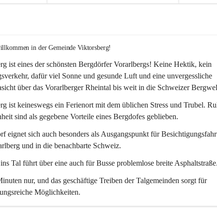
willkommen in der Gemeinde Viktorsberg!
rg ist eines der schönsten Bergdörfer Vorarlbergs! Keine Hektik, kein 
verkehr, dafür viel Sonne und gesunde Luft und eine unvergessliche 
icht über das Vorarlberger Rheintal bis weit in die Schweizer Bergwel
rg ist keineswegs ein Ferienort mit dem üblichen Stress und Trubel. R
eit sind als gegebene Vorteile eines Bergdofes geblieben. 
f eignet sich auch besonders als Ausgangspunkt für Besichtigungsfahrt
rlberg und in die benachbarte Schweiz. 
ns Tal führt über eine auch für Busse problemlose breite Asphaltstraße.
nuten nur, und das geschäftige Treiben der Talgemeinden sorgt für 
ungsreiche Möglichkeiten.