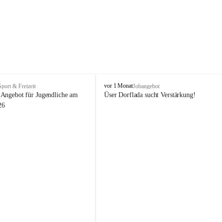
V
vor 1 Monat
Sport & Freizeit
Jobangebot
i
Angebot für Jugendliche am 
Üser Dorflada sucht Verstärkung! 
k
26
t
o
r
s
b
e
r
g