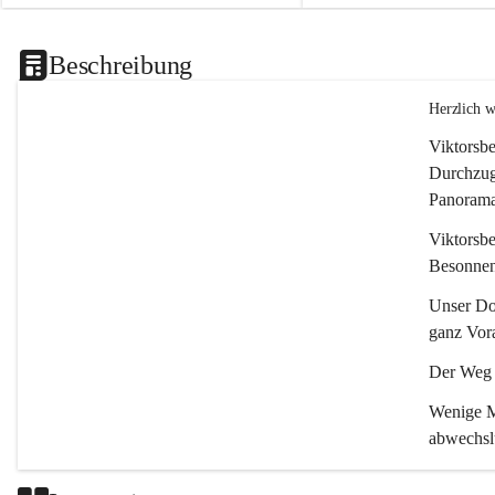
Beschreibung
Herzlich 
Viktorsbe
Durchzugs
Panoramas
Viktorsbe
Besonnenh
Unser Dor
ganz Vora
Der Weg i
Wenige Mi
abwechsl