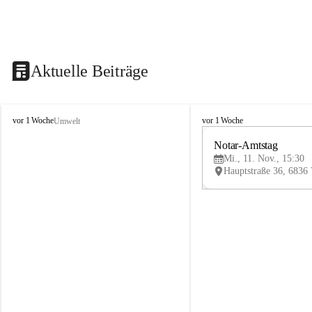
Aktuelle Beiträge
V
V
vor 1 Woche
vor 1 Woche
Umwelt
i
i
k
k
Notar-Amtstag
t
t
Mi., 11. Nov., 15:30
o
o
r
r
s
s
b
b
e
e
r
r
g
g