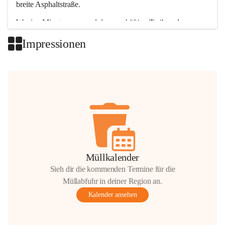
breite Asphaltstraße. 
Wenige Minuten nur, und das geschäftige Treiben der 
Talgemeinden sorgt für abwechslungsreiche Möglichkeiten.
Impressionen
+2
Müllkalender
Sieh dir die kommenden Termine für die
Müllabfuhr in deiner Region an.
Kalender ansehen