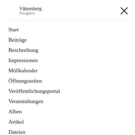
Viktorsberg
Navigation
Viktorsberg
Start
Beiträge
Gemeindepolitik
Beschreibung
1 Schnellzugriff
Impressionen
Bürgerservice
10 Schnellzugriffe
Müllkalender
Öffnungszeiten
+8
Veröffentlichungsportal
Veranstaltungen
Alben
Artikel
Hauptadresse
Dateien