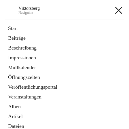
Viktorsberg
Navigation
Viktorsberg
Start
Beiträge
Gemeindepolitik
Beschreibung
1 Schnellzugriff
Impressionen
Bürgerservice
10 Schnellzugriffe
Müllkalender
Öffnungszeiten
+8
Veröffentlichungsportal
Veranstaltungen
Alben
Artikel
Hauptadresse
Dateien