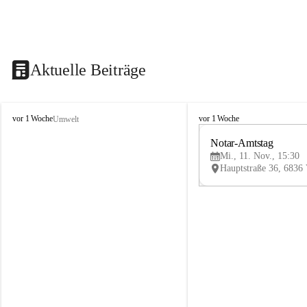
Aktuelle Beiträge
V
V
vor 1 Woche
vor 1 Woche
Umwelt
i
i
k
k
Notar-Amtstag
t
t
Mi., 11. Nov., 15:30
o
o
r
r
s
s
b
b
e
e
r
r
g
g