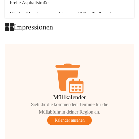
breite Asphaltstraße. 
Wenige Minuten nur, und das geschäftige Treiben der 
Talgemeinden sorgt für abwechslungsreiche Möglichkeiten.
Impressionen
+2
Müllkalender
Sieh dir die kommenden Termine für die
Müllabfuhr in deiner Region an.
Kalender ansehen