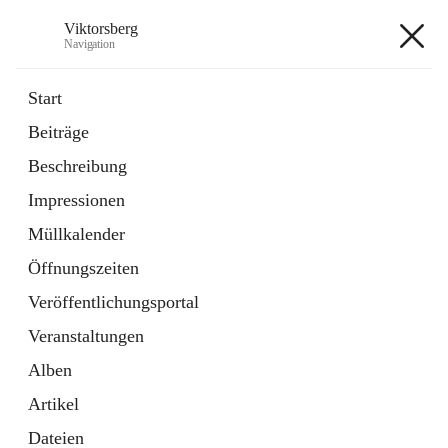
Viktorsberg
Navigation
Viktorsberg
Start
Beiträge
Gemeindepolitik
Beschreibung
1 Schnellzugriff
Impressionen
Bürgerservice
10 Schnellzugriffe
Müllkalender
Öffnungszeiten
+8
Veröffentlichungsportal
Veranstaltungen
Alben
Artikel
Hauptadresse
Dateien