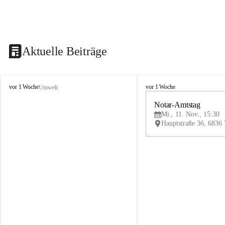
Aktuelle Beiträge
V
V
vor 1 Woche
vor 1 Woche
Umwelt
i
i
k
k
Notar-Amtstag
t
t
Mi., 11. Nov., 15:30
o
o
r
r
s
s
b
b
e
e
r
r
g
g