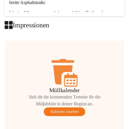
breite Asphaltstraße. 
Wenige Minuten nur, und das geschäftige Treiben der 
Talgemeinden sorgt für abwechslungsreiche Möglichkeiten.
Impressionen
+2
Müllkalender
Sieh dir die kommenden Termine für die
Müllabfuhr in deiner Region an.
Kalender ansehen