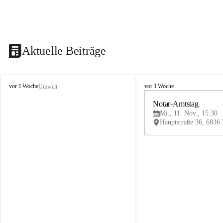
Aktuelle Beiträge
V
V
vor 1 Woche
vor 1 Woche
Umwelt
i
i
k
k
Notar-Amtstag
t
t
Mi., 11. Nov., 15:30
o
o
r
r
s
s
b
b
e
e
r
r
g
g