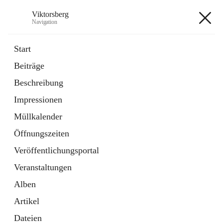
Viktorsberg
Navigation
Viktorsberg
Start
Beiträge
Gemeindepolitik
Beschreibung
1 Schnellzugriff
Impressionen
Bürgerservice
10 Schnellzugriffe
Müllkalender
Öffnungszeiten
+8
Veröffentlichungsportal
Veranstaltungen
Alben
Artikel
Hauptadresse
Dateien