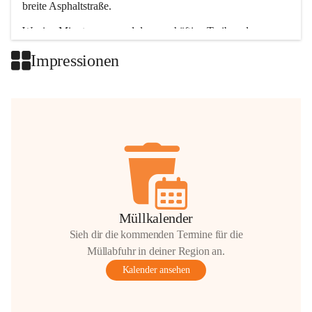
breite Asphaltstraße. 
Wenige Minuten nur, und das geschäftige Treiben der 
Talgemeinden sorgt für abwechslungsreiche Möglichkeiten.
Impressionen
+2
Müllkalender
Sieh dir die kommenden Termine für die
Müllabfuhr in deiner Region an.
Kalender ansehen