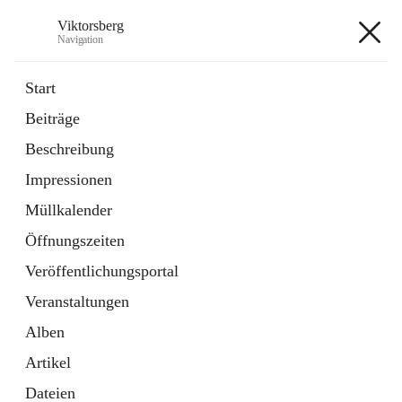
Viktorsberg
Navigation
Viktorsberg
Start
Beiträge
Gemeindepolitik
Beschreibung
1 Schnellzugriff
Impressionen
Bürgerservice
10 Schnellzugriffe
Müllkalender
Öffnungszeiten
+8
Veröffentlichungsportal
Veranstaltungen
Alben
Artikel
Hauptadresse
Dateien