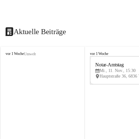
Aktuelle Beiträge
V
V
vor 1 Woche
vor 1 Woche
Umwelt
i
i
k
k
Notar-Amtstag
t
t
Mi., 11. Nov., 15:30
o
o
r
r
s
s
b
b
e
e
r
r
g
g