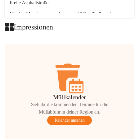
breite Asphaltstraße. 
Wenige Minuten nur, und das geschäftige Treiben der 
Talgemeinden sorgt für abwechslungsreiche Möglichkeiten.
Impressionen
+2
Müllkalender
Sieh dir die kommenden Termine für die
Müllabfuhr in deiner Region an.
Kalender ansehen