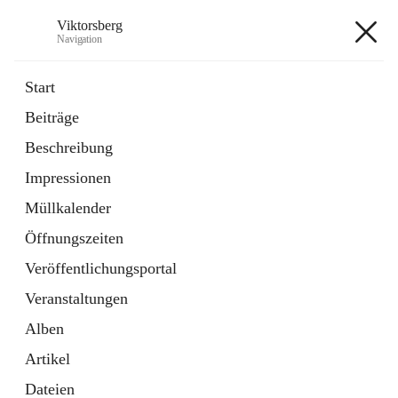
Viktorsberg
Navigation
Viktorsberg
Start
Beiträge
Gemeindepolitik
Beschreibung
1 Schnellzugriff
Impressionen
Bürgerservice
10 Schnellzugriffe
Müllkalender
Öffnungszeiten
+8
Veröffentlichungsportal
Veranstaltungen
Alben
Artikel
Hauptadresse
Dateien