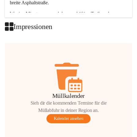
breite Asphaltstraße. 
Wenige Minuten nur, und das geschäftige Treiben der 
Talgemeinden sorgt für abwechslungsreiche Möglichkeiten.
Impressionen
+2
Müllkalender
Sieh dir die kommenden Termine für die
Müllabfuhr in deiner Region an.
Kalender ansehen