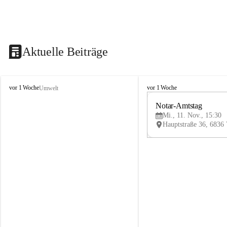
Aktuelle Beiträge
V
V
vor 1 Woche
vor 1 Woche
Umwelt
i
i
k
k
Notar-Amtstag
t
t
Mi., 11. Nov., 15:30
o
o
r
r
s
s
b
b
e
e
r
r
g
g