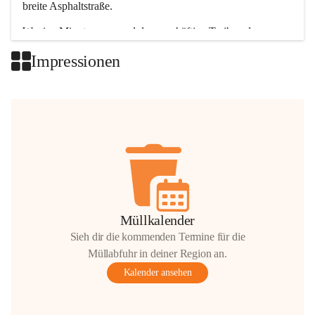
breite Asphaltstraße. 
Wenige Minuten nur, und das geschäftige Treiben der 
Talgemeinden sorgt für abwechslungsreiche Möglichkeiten.
Impressionen
+2
Müllkalender
Sieh dir die kommenden Termine für die
Müllabfuhr in deiner Region an.
Kalender ansehen