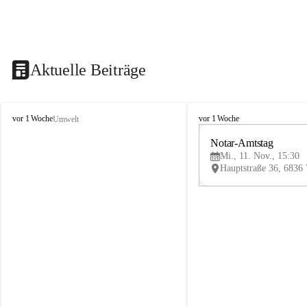
Aktuelle Beiträge
V
V
vor 1 Woche
vor 1 Woche
Umwelt
i
i
k
k
Notar-Amtstag
t
t
Mi., 11. Nov., 15:30
o
o
r
r
s
s
b
b
e
e
r
r
g
g