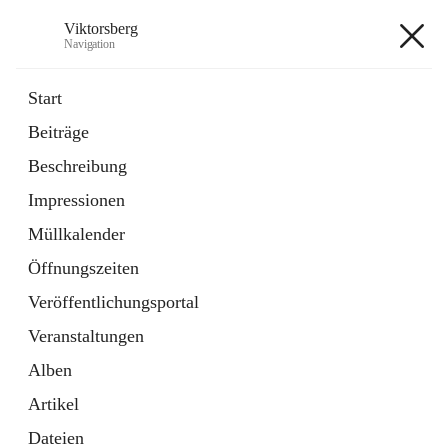
Viktorsberg
Navigation
Viktorsberg
Start
Beiträge
Gemeindepolitik
Beschreibung
1 Schnellzugriff
Impressionen
Bürgerservice
10 Schnellzugriffe
Müllkalender
Öffnungszeiten
+8
Veröffentlichungsportal
Veranstaltungen
Alben
Artikel
Hauptadresse
Dateien