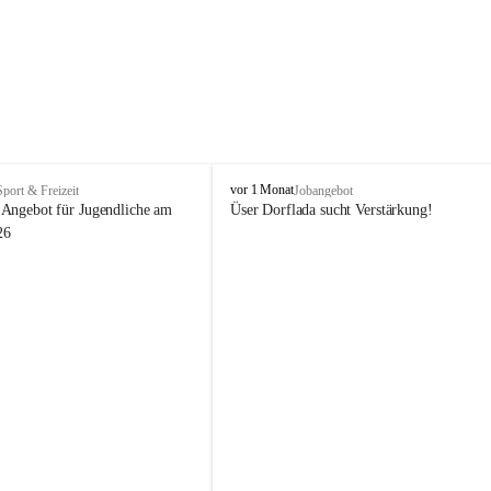
V
vor 1 Monat
Sport & Freizeit
Jobangebot
i
Angebot für Jugendliche am 
Üser Dorflada sucht Verstärkung! 
k
26
t
o
r
s
b
e
r
g