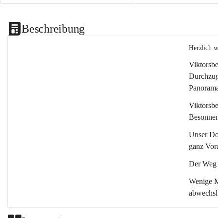
Beschreibung
Herzlich 
Viktorsbe
Durchzugs
Panoramas
Viktorsbe
Besonnenh
Unser Dor
ganz Vora
Der Weg i
Wenige Mi
abwechsl