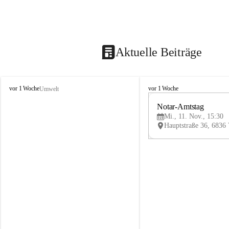
Aktuelle Beiträge
V
V
vor 1 Woche
vor 1 Woche
Umwelt
i
i
k
k
Notar-Amtstag
t
t
Mi., 11. Nov., 15:30
o
o
r
r
s
s
b
b
e
e
r
r
g
g