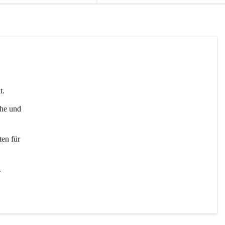
t. 
uhe und 
en für 
 