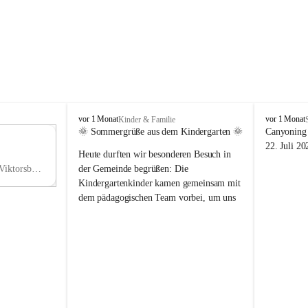
V
V
vor 1 Monat
vor 1 Monat
Kinder & Familie
i
i
🌞 Sommergrüße aus dem Kindergarten 🌞
Canyoning 
k
k
11
22. Juli 20
Heute durften wir besonderen Besuch in 
t
t
NO
o
o
Hauptstraße 36, 6836 Viktorsberg, AUT
der Gemeinde begrüßen: Die 
V
r
r
Kindergartenkinder kamen gemeinsam mit 
s
s
dem pädagogischen Team vorbei, um uns 
b
b
einen schönen Sommer zu wünschen.
e
e
r
r
Vielen Dank für diese liebe Überraschung 
g
g
und die fröhlichen Sommergrüße! Wir 
wünschen allen Kindern, ihren Familien 
sowie dem gesamten Kindergarten-Team 
erholsame, sonnige und wunderschöne 
Sommerferien. 🌼☀️