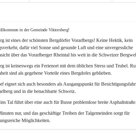
willkommen in der Gemeinde Viktorsberg!
rg ist eines der schönsten Bergdörfer Vorarlbergs! Keine Hektik, kein 
verkehr, dafür viel Sonne und gesunde Luft und eine unvergessliche 
icht über das Vorarlberger Rheintal bis weit in die Schweizer Bergwel
rg ist keineswegs ein Ferienort mit dem üblichen Stress und Trubel. R
eit sind als gegebene Vorteile eines Bergdofes geblieben. 
f eignet sich auch besonders als Ausgangspunkt für Besichtigungsfahrt
rlberg und in die benachbarte Schweiz. 
ns Tal führt über eine auch für Busse problemlose breite Asphaltstraße.
nuten nur, und das geschäftige Treiben der Talgemeinden sorgt für 
ungsreiche Möglichkeiten.