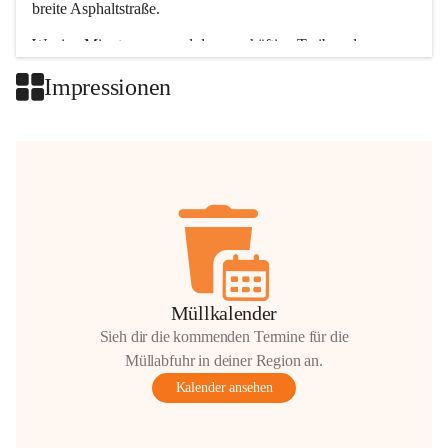
breite Asphaltstraße. 
Wenige Minuten nur, und das geschäftige Treiben der 
Talgemeinden sorgt für abwechslungsreiche Möglichkeiten.
Impressionen
+2
Müllkalender
Sieh dir die kommenden Termine für die
Müllabfuhr in deiner Region an.
Kalender ansehen