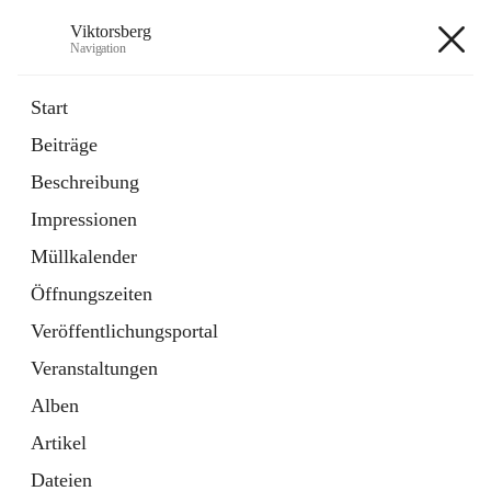
Viktorsberg
Navigation
Viktorsberg
Start
Beiträge
Gemeindepolitik
Beschreibung
1 Schnellzugriff
Impressionen
Bürgerservice
10 Schnellzugriffe
Müllkalender
Öffnungszeiten
+8
Veröffentlichungsportal
Veranstaltungen
Alben
Artikel
Hauptadresse
Dateien