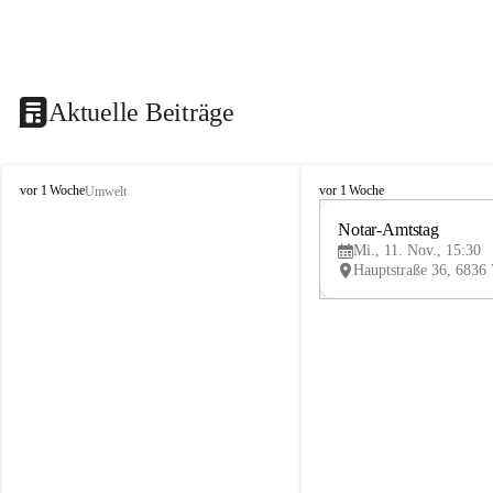
Aktuelle Beiträge
V
V
vor 1 Woche
vor 1 Woche
Umwelt
i
i
k
k
Notar-Amtstag
t
t
Mi., 11. Nov., 15:30
o
o
r
r
s
s
b
b
e
e
r
r
g
g