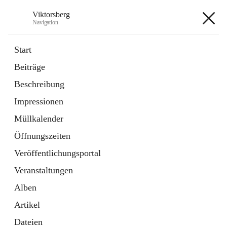
Viktorsberg
Navigation
Viktorsberg
Start
Beiträge
Gemeindepolitik
Beschreibung
1 Schnellzugriff
Impressionen
Bürgerservice
10 Schnellzugriffe
Müllkalender
Öffnungszeiten
+8
Veröffentlichungsportal
Veranstaltungen
Alben
Artikel
Hauptadresse
Dateien