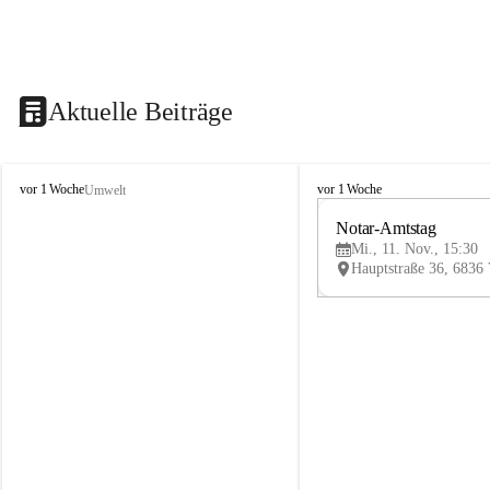
Aktuelle Beiträge
V
V
vor 1 Woche
vor 1 Woche
Umwelt
i
i
k
k
Notar-Amtstag
t
t
Mi., 11. Nov., 15:30
o
o
r
r
s
s
b
b
e
e
r
r
g
g