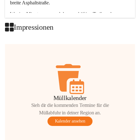
breite Asphaltstraße. 
Wenige Minuten nur, und das geschäftige Treiben der 
Talgemeinden sorgt für abwechslungsreiche Möglichkeiten.
Impressionen
+2
Müllkalender
Sieh dir die kommenden Termine für die
Müllabfuhr in deiner Region an.
Kalender ansehen