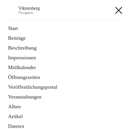
Viktorsberg
Navigation
Viktorsberg
Start
Beiträge
Gemeindepolitik
Beschreibung
1 Schnellzugriff
Impressionen
Bürgerservice
10 Schnellzugriffe
Müllkalender
Öffnungszeiten
+8
Veröffentlichungsportal
Veranstaltungen
Alben
Artikel
Hauptadresse
Dateien