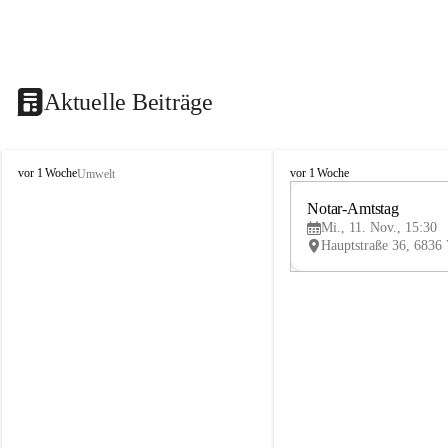
Aktuelle Beiträge
V
V
vor 1 Woche
vor 1 Woche
Umwelt
i
i
k
k
Notar-Amtstag
t
t
Mi., 11. Nov., 15:30
o
o
r
r
s
s
b
b
e
e
r
r
g
g