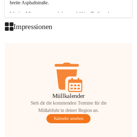
breite Asphaltstraße. 
Wenige Minuten nur, und das geschäftige Treiben der 
Talgemeinden sorgt für abwechslungsreiche Möglichkeiten.
Impressionen
+2
Müllkalender
Sieh dir die kommenden Termine für die
Müllabfuhr in deiner Region an.
Kalender ansehen