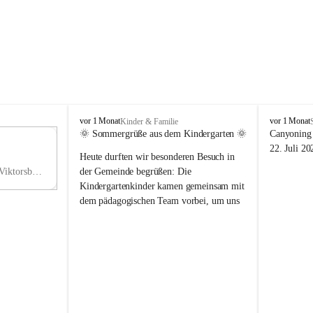
V
V
vor 1 Monat
vor 1 Monat
Kinder & Familie
i
i
🌞 Sommergrüße aus dem Kindergarten 🌞
Canyoning 
k
k
11
22. Juli 20
Heute durften wir besonderen Besuch in 
t
t
NO
o
o
Hauptstraße 36, 6836 Viktorsberg, AUT
der Gemeinde begrüßen: Die 
V
r
r
Kindergartenkinder kamen gemeinsam mit 
s
s
dem pädagogischen Team vorbei, um uns 
b
b
einen schönen Sommer zu wünschen.
e
e
r
r
Vielen Dank für diese liebe Überraschung 
g
g
und die fröhlichen Sommergrüße! Wir 
wünschen allen Kindern, ihren Familien 
sowie dem gesamten Kindergarten-Team 
erholsame, sonnige und wunderschöne 
Sommerferien. 🌼☀️