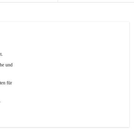
t. 
uhe und 
en für 
 