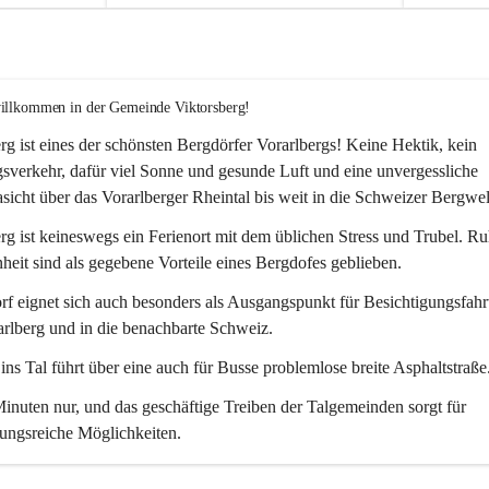
willkommen in der Gemeinde Viktorsberg!
rg ist eines der schönsten Bergdörfer Vorarlbergs! Keine Hektik, kein 
verkehr, dafür viel Sonne und gesunde Luft und eine unvergessliche 
icht über das Vorarlberger Rheintal bis weit in die Schweizer Bergwel
rg ist keineswegs ein Ferienort mit dem üblichen Stress und Trubel. R
eit sind als gegebene Vorteile eines Bergdofes geblieben. 
f eignet sich auch besonders als Ausgangspunkt für Besichtigungsfahrt
rlberg und in die benachbarte Schweiz. 
ns Tal führt über eine auch für Busse problemlose breite Asphaltstraße.
nuten nur, und das geschäftige Treiben der Talgemeinden sorgt für 
ungsreiche Möglichkeiten.