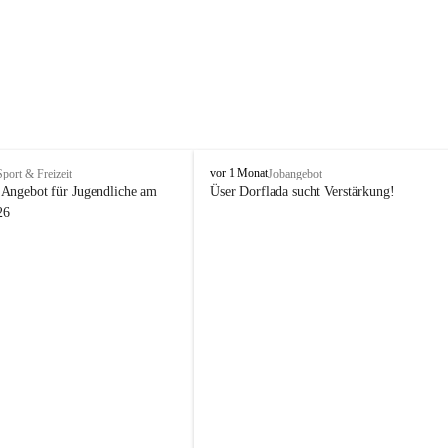
V
vor 1 Monat
Sport & Freizeit
Jobangebot
i
Angebot für Jugendliche am 
Üser Dorflada sucht Verstärkung! 
k
26
t
o
r
s
b
e
r
g