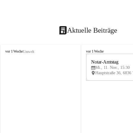
Aktuelle Beiträge
V
V
vor 1 Woche
vor 1 Woche
Umwelt
i
i
k
k
Notar-Amtstag
t
t
Mi., 11. Nov., 15:30
o
o
r
r
s
s
b
b
e
e
r
r
g
g