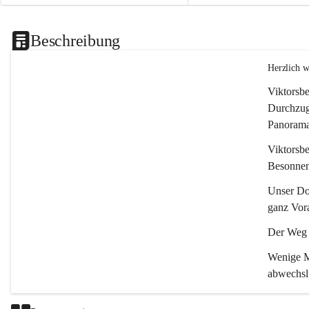
Beschreibung
Herzlich 
Viktorsbe
Durchzugs
Panoramas
Viktorsbe
Besonnenh
Unser Dor
ganz Vora
Der Weg i
Wenige Mi
abwechsl