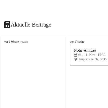
Aktuelle Beiträge
V
V
vor 1 Woche
vor 1 Woche
Umwelt
i
i
k
k
Notar-Amtstag
t
t
Mi., 11. Nov., 15:30
o
o
r
r
s
s
b
b
e
e
r
r
g
g