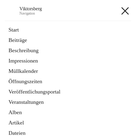
Viktorsberg
Navigation
Viktorsberg
Start
Beiträge
Gemeindepolitik
Beschreibung
1 Schnellzugriff
Impressionen
Bürgerservice
10 Schnellzugriffe
Müllkalender
Öffnungszeiten
+8
Veröffentlichungsportal
Veranstaltungen
Alben
Artikel
Hauptadresse
Dateien