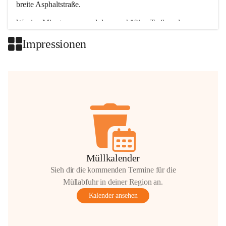
breite Asphaltstraße. 
Wenige Minuten nur, und das geschäftige Treiben der 
Talgemeinden sorgt für abwechslungsreiche Möglichkeiten.
Impressionen
+2
Müllkalender
Sieh dir die kommenden Termine für die
Müllabfuhr in deiner Region an.
Kalender ansehen