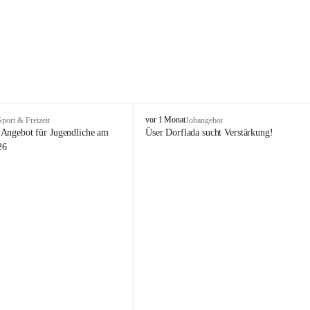
V
vor 1 Monat
Sport & Freizeit
Jobangebot
i
Angebot für Jugendliche am 
Üser Dorflada sucht Verstärkung! 
k
26
t
o
r
s
b
e
r
g