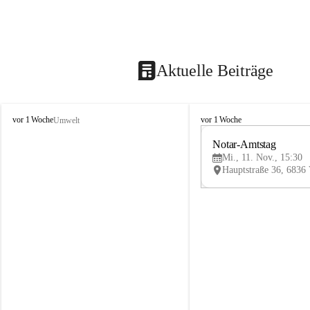
Aktuelle Beiträge
V
V
vor 1 Woche
vor 1 Woche
Umwelt
i
i
k
k
Notar-Amtstag
t
t
Mi., 11. Nov., 15:30
o
o
r
r
s
s
b
b
e
e
r
r
g
g