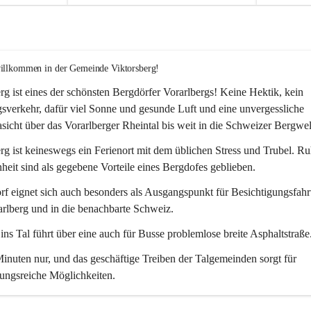
willkommen in der Gemeinde Viktorsberg!
rg ist eines der schönsten Bergdörfer Vorarlbergs! Keine Hektik, kein 
verkehr, dafür viel Sonne und gesunde Luft und eine unvergessliche 
icht über das Vorarlberger Rheintal bis weit in die Schweizer Bergwel
rg ist keineswegs ein Ferienort mit dem üblichen Stress und Trubel. R
eit sind als gegebene Vorteile eines Bergdofes geblieben. 
f eignet sich auch besonders als Ausgangspunkt für Besichtigungsfahrt
rlberg und in die benachbarte Schweiz. 
ns Tal führt über eine auch für Busse problemlose breite Asphaltstraße.
nuten nur, und das geschäftige Treiben der Talgemeinden sorgt für 
ungsreiche Möglichkeiten.