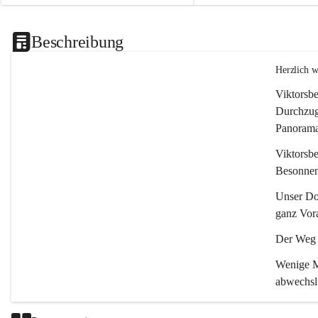
Beschreibung
Herzlich 
Viktorsbe
Durchzugs
Panoramas
Viktorsbe
Besonnenh
Unser Dor
ganz Vora
Der Weg i
Wenige Mi
abwechsl