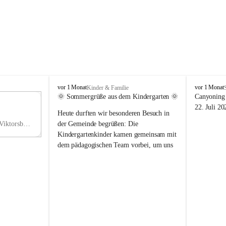
V
V
vor 1 Monat
vor 1 Monat
Kinder & Familie
i
i
🌞 Sommergrüße aus dem Kindergarten 🌞
Canyoning 
k
k
11
22. Juli 20
Heute durften wir besonderen Besuch in 
t
t
NO
o
o
Hauptstraße 36, 6836 Viktorsberg, AUT
der Gemeinde begrüßen: Die 
V
r
r
Kindergartenkinder kamen gemeinsam mit 
s
s
dem pädagogischen Team vorbei, um uns 
b
b
einen schönen Sommer zu wünschen.
e
e
r
r
Vielen Dank für diese liebe Überraschung 
g
g
und die fröhlichen Sommergrüße! Wir 
wünschen allen Kindern, ihren Familien 
sowie dem gesamten Kindergarten-Team 
erholsame, sonnige und wunderschöne 
Sommerferien. 🌼☀️