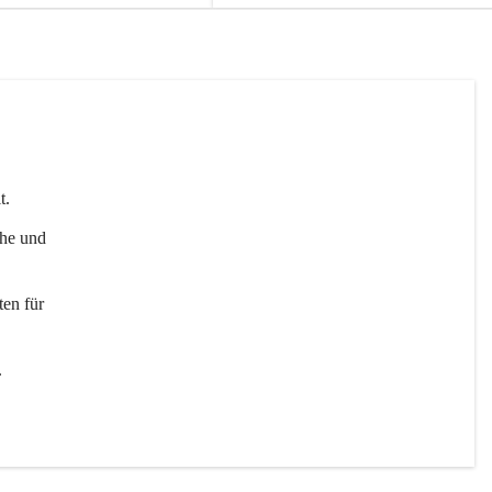
t. 
uhe und 
en für 
 