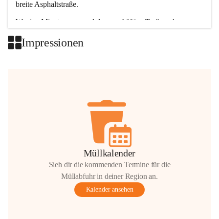
breite Asphaltstraße. 
Wenige Minuten nur, und das geschäftige Treiben der 
Talgemeinden sorgt für abwechslungsreiche Möglichkeiten.
Impressionen
+2
Müllkalender
Sieh dir die kommenden Termine für die
Müllabfuhr in deiner Region an.
Kalender ansehen