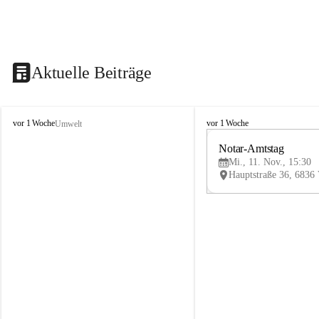
Aktuelle Beiträge
V
V
vor 1 Woche
vor 1 Woche
Umwelt
i
i
k
k
Notar-Amtstag
t
t
Mi., 11. Nov., 15:30
o
o
r
r
s
s
b
b
e
e
r
r
g
g