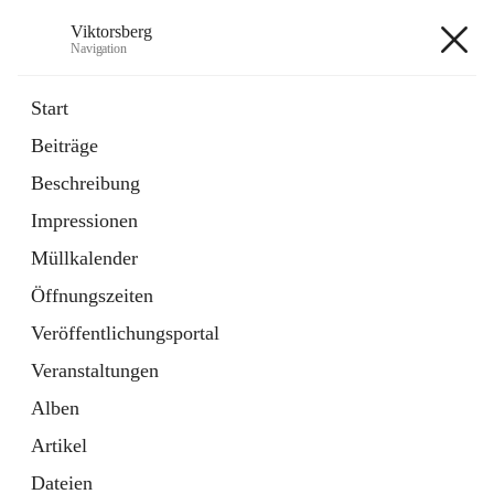
Viktorsberg
Navigation
Viktorsberg
Start
Beiträge
Gemeindepolitik
Beschreibung
1 Schnellzugriff
Impressionen
Bürgerservice
10 Schnellzugriffe
Müllkalender
Öffnungszeiten
+8
Veröffentlichungsportal
Veranstaltungen
Alben
Artikel
Hauptadresse
Dateien