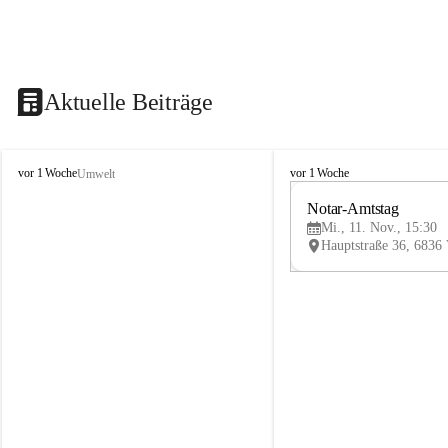
Aktuelle Beiträge
V
V
vor 1 Woche
vor 1 Woche
Umwelt
i
i
k
k
Notar-Amtstag
t
t
Mi., 11. Nov., 15:30
o
o
r
r
s
s
b
b
e
e
r
r
g
g