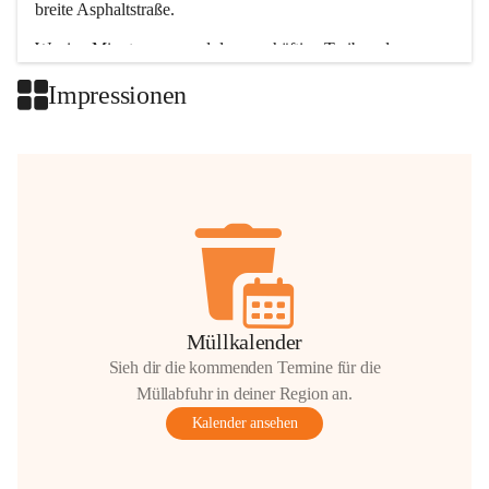
breite Asphaltstraße. 
Wenige Minuten nur, und das geschäftige Treiben der 
Talgemeinden sorgt für abwechslungsreiche Möglichkeiten.
Impressionen
+2
Müllkalender
Sieh dir die kommenden Termine für die
Müllabfuhr in deiner Region an.
Kalender ansehen