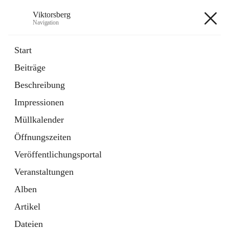
Viktorsberg
Navigation
Viktorsberg
Start
Beiträge
Gemeindepolitik
Beschreibung
1 Schnellzugriff
Impressionen
Bürgerservice
10 Schnellzugriffe
Müllkalender
Öffnungszeiten
+8
Veröffentlichungsportal
Veranstaltungen
Alben
Artikel
Hauptadresse
Dateien