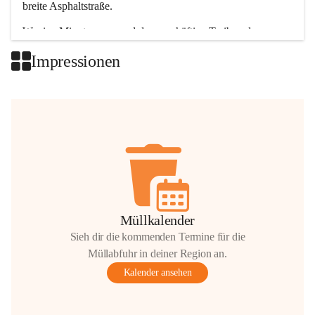
breite Asphaltstraße. 
Wenige Minuten nur, und das geschäftige Treiben der 
Talgemeinden sorgt für abwechslungsreiche Möglichkeiten.
Impressionen
+2
Müllkalender
Sieh dir die kommenden Termine für die
Müllabfuhr in deiner Region an.
Kalender ansehen