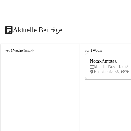
Aktuelle Beiträge
V
V
vor 1 Woche
vor 1 Woche
Umwelt
i
i
k
k
Notar-Amtstag
t
t
Mi., 11. Nov., 15:30
o
o
r
r
s
s
b
b
e
e
r
r
g
g