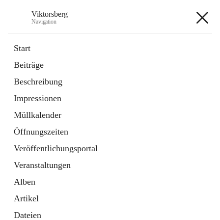
Viktorsberg
Navigation
Viktorsberg
Start
Beiträge
Gemeindepolitik
Beschreibung
1 Schnellzugriff
Impressionen
Bürgerservice
10 Schnellzugriffe
Müllkalender
Öffnungszeiten
+8
Veröffentlichungsportal
Veranstaltungen
Alben
Artikel
Hauptadresse
Dateien