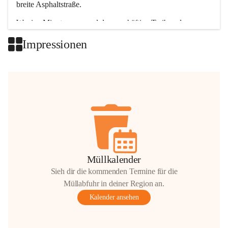
breite Asphaltstraße. 
Wenige Minuten nur, und das geschäftige Treiben der 
Talgemeinden sorgt für abwechslungsreiche Möglichkeiten.
Impressionen
+2
Müllkalender
Sieh dir die kommenden Termine für die
Müllabfuhr in deiner Region an.
Kalender ansehen