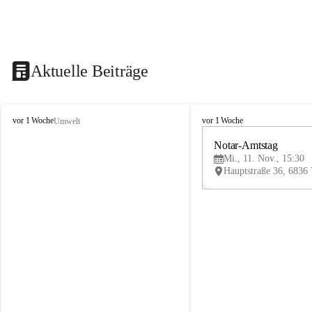
Aktuelle Beiträge
V
V
vor 1 Woche
vor 1 Woche
Umwelt
i
i
k
k
Notar-Amtstag
t
t
Mi., 11. Nov., 15:30
o
o
r
r
s
s
b
b
e
e
r
r
g
g