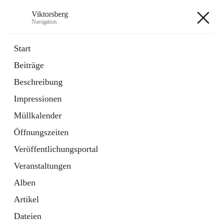
Viktorsberg
Navigation
Viktorsberg
Start
Beiträge
Gemeindepolitik
Beschreibung
1 Schnellzugriff
Impressionen
Bürgerservice
10 Schnellzugriffe
Müllkalender
Öffnungszeiten
+8
Veröffentlichungsportal
Veranstaltungen
Alben
Artikel
Hauptadresse
Dateien