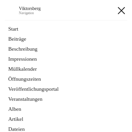
Viktorsberg
Navigation
Viktorsberg
Start
Beiträge
Gemeindepolitik
Beschreibung
1 Schnellzugriff
Impressionen
Bürgerservice
10 Schnellzugriffe
Müllkalender
Öffnungszeiten
+8
Veröffentlichungsportal
Veranstaltungen
Alben
Artikel
Hauptadresse
Dateien