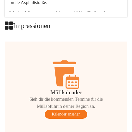
breite Asphaltstraße. 
Wenige Minuten nur, und das geschäftige Treiben der 
Talgemeinden sorgt für abwechslungsreiche Möglichkeiten.
Impressionen
+2
Müllkalender
Sieh dir die kommenden Termine für die
Müllabfuhr in deiner Region an.
Kalender ansehen