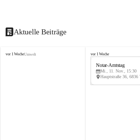
Aktuelle Beiträge
V
V
vor 1 Woche
vor 1 Woche
Umwelt
i
i
k
k
Notar-Amtstag
t
t
Mi., 11. Nov., 15:30
o
o
r
r
s
s
b
b
e
e
r
r
g
g