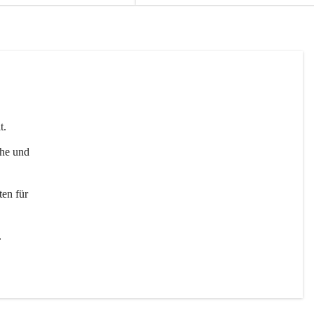
t. 
uhe und 
en für 
 