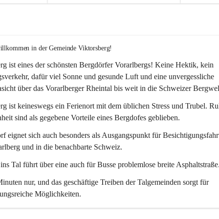
willkommen in der Gemeinde Viktorsberg!
rg ist eines der schönsten Bergdörfer Vorarlbergs! Keine Hektik, kein 
verkehr, dafür viel Sonne und gesunde Luft und eine unvergessliche 
icht über das Vorarlberger Rheintal bis weit in die Schweizer Bergwel
rg ist keineswegs ein Ferienort mit dem üblichen Stress und Trubel. R
eit sind als gegebene Vorteile eines Bergdofes geblieben. 
f eignet sich auch besonders als Ausgangspunkt für Besichtigungsfahrt
rlberg und in die benachbarte Schweiz. 
ns Tal führt über eine auch für Busse problemlose breite Asphaltstraße.
nuten nur, und das geschäftige Treiben der Talgemeinden sorgt für 
ungsreiche Möglichkeiten.