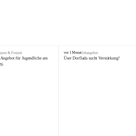
V
vor 1 Monat
Sport & Freizeit
Jobangebot
i
Angebot für Jugendliche am 
Üser Dorflada sucht Verstärkung! 
k
26
t
o
r
s
b
e
r
g