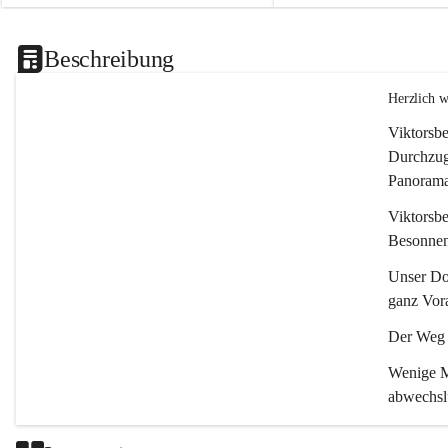
Beschreibung
Herzlich 
Viktorsbe
Durchzugs
Panoramas
Viktorsbe
Besonnenh
Unser Dor
ganz Vora
Der Weg i
Wenige Mi
abwechsl