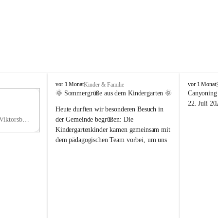
V
V
vor 1 Monat
vor 1 Monat
Kinder & Familie
i
i
🌞 Sommergrüße aus dem Kindergarten 🌞
Canyoning 
k
k
11
22. Juli 20
Heute durften wir besonderen Besuch in 
t
t
NO
o
o
Hauptstraße 36, 6836 Viktorsberg, AUT
der Gemeinde begrüßen: Die 
V
r
r
Kindergartenkinder kamen gemeinsam mit 
s
s
dem pädagogischen Team vorbei, um uns 
b
b
einen schönen Sommer zu wünschen.
e
e
r
r
Vielen Dank für diese liebe Überraschung 
g
g
und die fröhlichen Sommergrüße! Wir 
wünschen allen Kindern, ihren Familien 
sowie dem gesamten Kindergarten-Team 
erholsame, sonnige und wunderschöne 
Sommerferien. 🌼☀️