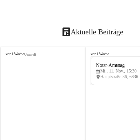
Aktuelle Beiträge
V
V
vor 1 Woche
vor 1 Woche
Umwelt
i
i
k
k
Notar-Amtstag
t
t
Mi., 11. Nov., 15:30
o
o
r
r
s
s
b
b
e
e
r
r
g
g