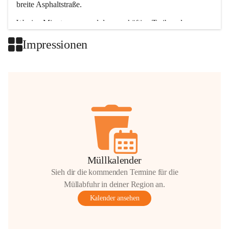
breite Asphaltstraße. 
Wenige Minuten nur, und das geschäftige Treiben der 
Talgemeinden sorgt für abwechslungsreiche Möglichkeiten.
Impressionen
+2
Müllkalender
Sieh dir die kommenden Termine für die
Müllabfuhr in deiner Region an.
Kalender ansehen