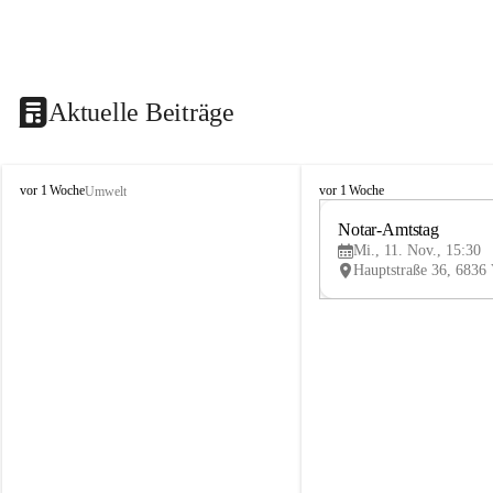
Aktuelle Beiträge
V
V
vor 1 Woche
vor 1 Woche
Umwelt
i
i
k
k
Notar-Amtstag
t
t
Mi., 11. Nov., 15:30
o
o
r
r
s
s
b
b
e
e
r
r
g
g