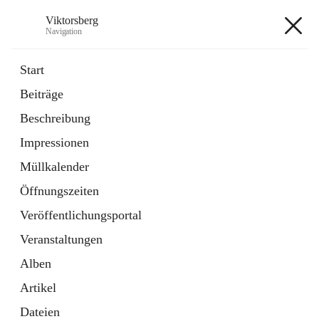
Viktorsberg
Navigation
Viktorsberg
Start
Beiträge
Gemeindepolitik
Beschreibung
1 Schnellzugriff
Impressionen
Bürgerservice
10 Schnellzugriffe
Müllkalender
Öffnungszeiten
+8
Veröffentlichungsportal
Veranstaltungen
Alben
Artikel
Hauptadresse
Dateien