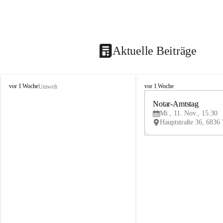
Aktuelle Beiträge
V
V
vor 1 Woche
vor 1 Woche
Umwelt
i
i
k
k
Notar-Amtstag
t
t
Mi., 11. Nov., 15:30
o
o
r
r
s
s
b
b
e
e
r
r
g
g