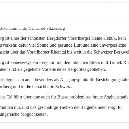
willkommen in der Gemeinde Viktorsberg!
rg ist eines der schönsten Bergdörfer Vorarlbergs! Keine Hektik, kein 
verkehr, dafür viel Sonne und gesunde Luft und eine unvergessliche 
icht über das Vorarlberger Rheintal bis weit in die Schweizer Bergwel
rg ist keineswegs ein Ferienort mit dem üblichen Stress und Trubel. R
eit sind als gegebene Vorteile eines Bergdofes geblieben. 
f eignet sich auch besonders als Ausgangspunkt für Besichtigungsfahrt
rlberg und in die benachbarte Schweiz. 
ns Tal führt über eine auch für Busse problemlose breite Asphaltstraße.
nuten nur, und das geschäftige Treiben der Talgemeinden sorgt für 
ungsreiche Möglichkeiten.