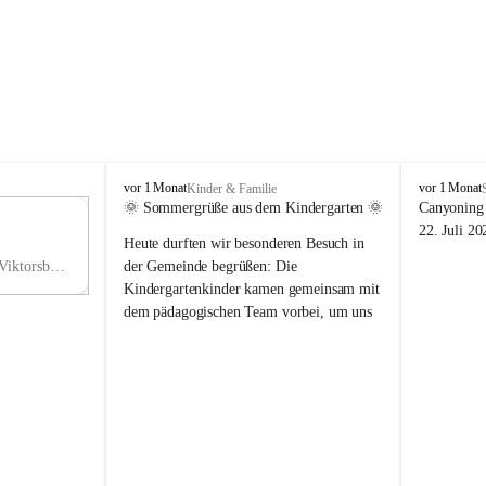
V
V
vor 1 Monat
vor 1 Monat
Kinder & Familie
i
i
🌞 Sommergrüße aus dem Kindergarten 🌞
Canyoning 
k
k
11
22. Juli 20
Heute durften wir besonderen Besuch in 
t
t
NO
o
o
Hauptstraße 36, 6836 Viktorsberg, AUT
der Gemeinde begrüßen: Die 
V
r
r
Kindergartenkinder kamen gemeinsam mit 
s
s
dem pädagogischen Team vorbei, um uns 
b
b
einen schönen Sommer zu wünschen.
e
e
r
r
Vielen Dank für diese liebe Überraschung 
g
g
und die fröhlichen Sommergrüße! Wir 
wünschen allen Kindern, ihren Familien 
sowie dem gesamten Kindergarten-Team 
erholsame, sonnige und wunderschöne 
Sommerferien. 🌼☀️