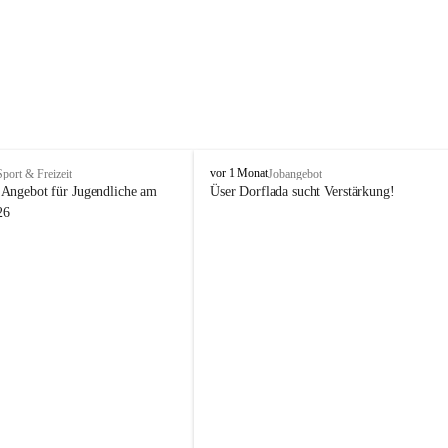
V
vor 1 Monat
Sport & Freizeit
Jobangebot
i
Angebot für Jugendliche am 
Üser Dorflada sucht Verstärkung! 
k
26
t
o
r
s
b
e
r
g