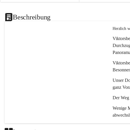
Beschreibung
Herzlich 
Viktorsbe
Durchzugs
Panoramas
Viktorsbe
Besonnenh
Unser Dor
ganz Vora
Der Weg i
Wenige Mi
abwechsl