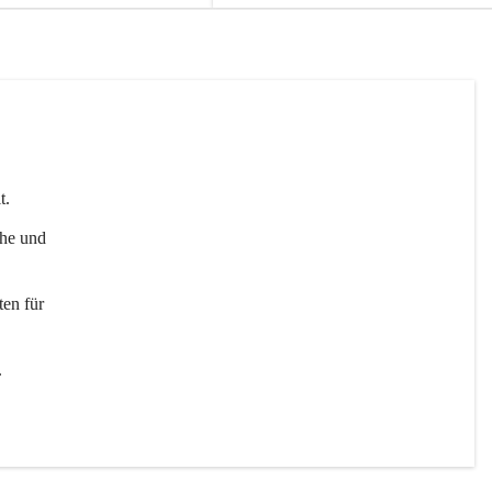
t. 
uhe und 
en für 
 