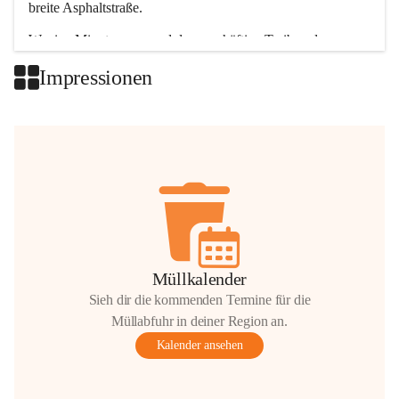
breite Asphaltstraße. 
Wenige Minuten nur, und das geschäftige Treiben der 
Talgemeinden sorgt für abwechslungsreiche Möglichkeiten.
Impressionen
+2
Müllkalender
Sieh dir die kommenden Termine für die
Müllabfuhr in deiner Region an.
Kalender ansehen