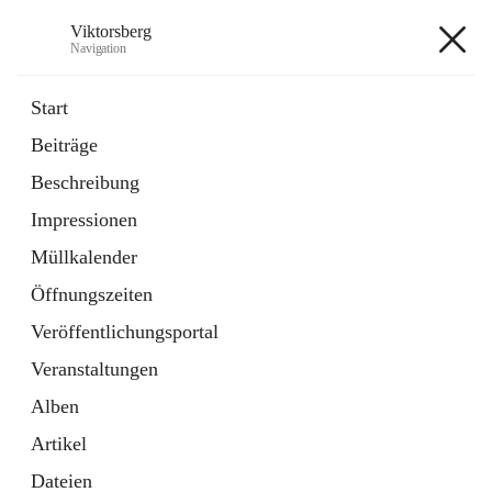
Viktorsberg
Navigation
Viktorsberg
Start
Beiträge
Gemeindepolitik
Beschreibung
1 Schnellzugriff
Impressionen
Bürgerservice
10 Schnellzugriffe
Müllkalender
Öffnungszeiten
+8
Veröffentlichungsportal
Veranstaltungen
Alben
Artikel
Hauptadresse
Dateien