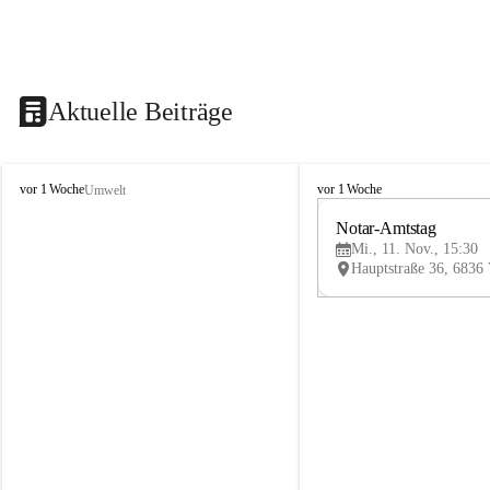
Aktuelle Beiträge
V
V
vor 1 Woche
vor 1 Woche
Umwelt
i
i
k
k
Notar-Amtstag
t
t
Mi., 11. Nov., 15:30
o
o
r
r
s
s
b
b
e
e
r
r
g
g