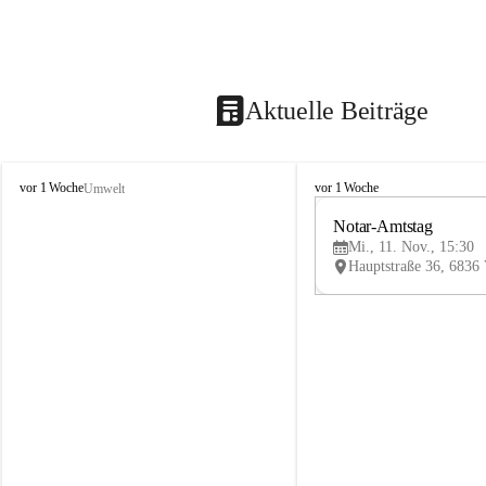
Aktuelle Beiträge
V
V
vor 1 Woche
vor 1 Woche
Umwelt
i
i
k
k
Notar-Amtstag
t
t
Mi., 11. Nov., 15:30
o
o
r
r
s
s
b
b
e
e
r
r
g
g