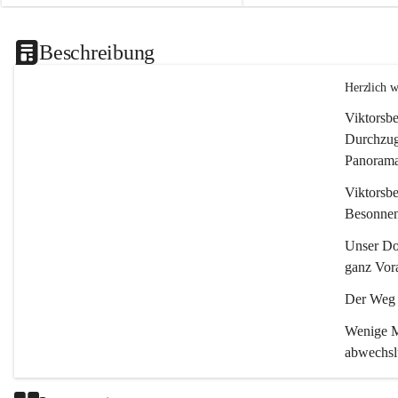
Beschreibung
Herzlich 
Viktorsbe
Durchzugs
Panoramas
Viktorsbe
Besonnenh
Unser Dor
ganz Vora
Der Weg i
Wenige Mi
abwechsl