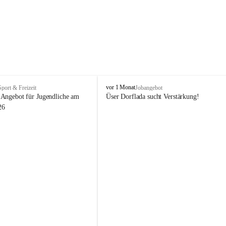
V
vor 1 Monat
Sport & Freizeit
Jobangebot
i
Angebot für Jugendliche am 
Üser Dorflada sucht Verstärkung! 
k
26
t
o
r
s
b
e
r
g