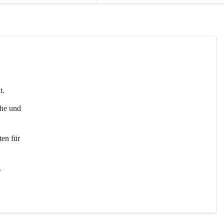
t. 
uhe und 
en für 
 