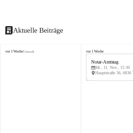
Aktuelle Beiträge
V
V
vor 1 Woche
vor 1 Woche
Umwelt
i
i
k
k
Notar-Amtstag
t
t
Mi., 11. Nov., 15:30
o
o
r
r
s
s
b
b
e
e
r
r
g
g