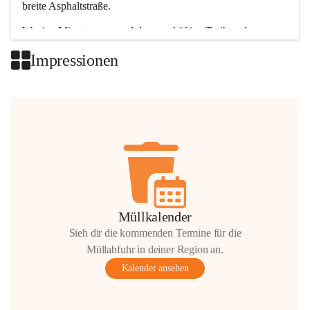
breite Asphaltstraße. 
Wenige Minuten nur, und das geschäftige Treiben der 
Talgemeinden sorgt für abwechslungsreiche Möglichkeiten.
Impressionen
+2
Müllkalender
Sieh dir die kommenden Termine für die
Müllabfuhr in deiner Region an.
Kalender ansehen