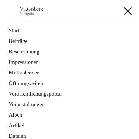
Viktorsberg
Navigation
Viktorsberg
Start
Beiträge
Gemeindepolitik
Beschreibung
1 Schnellzugriff
Impressionen
Bürgerservice
10 Schnellzugriffe
Müllkalender
Öffnungszeiten
+8
Veröffentlichungsportal
Veranstaltungen
Alben
Artikel
Hauptadresse
Dateien