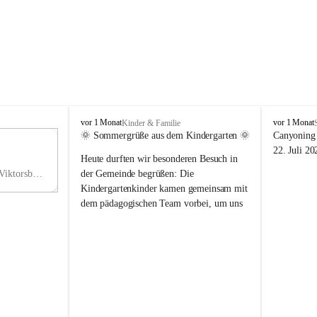
V
V
vor 1 Monat
vor 1 Monat
Kinder & Familie
i
i
🌞 Sommergrüße aus dem Kindergarten 🌞
Canyoning 
k
k
11
22. Juli 20
Heute durften wir besonderen Besuch in 
t
t
NO
o
o
Hauptstraße 36, 6836 Viktorsberg, AUT
der Gemeinde begrüßen: Die 
V
r
r
Kindergartenkinder kamen gemeinsam mit 
s
s
dem pädagogischen Team vorbei, um uns 
b
b
einen schönen Sommer zu wünschen.
e
e
r
r
Vielen Dank für diese liebe Überraschung 
g
g
und die fröhlichen Sommergrüße! Wir 
wünschen allen Kindern, ihren Familien 
sowie dem gesamten Kindergarten-Team 
erholsame, sonnige und wunderschöne 
Sommerferien. 🌼☀️