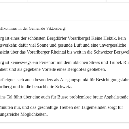
willkommen in der Gemeinde Viktorsberg!
rg ist eines der schönsten Bergdörfer Vorarlbergs! Keine Hektik, kein 
verkehr, dafür viel Sonne und gesunde Luft und eine unvergessliche 
icht über das Vorarlberger Rheintal bis weit in die Schweizer Bergwel
rg ist keineswegs ein Ferienort mit dem üblichen Stress und Trubel. R
eit sind als gegebene Vorteile eines Bergdofes geblieben. 
f eignet sich auch besonders als Ausgangspunkt für Besichtigungsfahrt
rlberg und in die benachbarte Schweiz. 
ns Tal führt über eine auch für Busse problemlose breite Asphaltstraße.
nuten nur, und das geschäftige Treiben der Talgemeinden sorgt für 
ungsreiche Möglichkeiten.