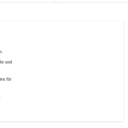
t. 
uhe und 
en für 
 