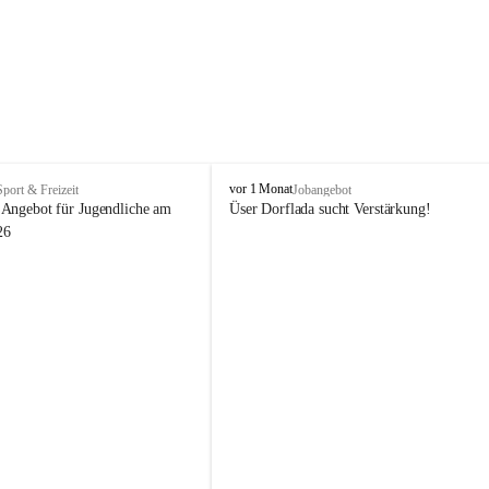
V
vor 1 Monat
Sport & Freizeit
Jobangebot
i
Angebot für Jugendliche am 
Üser Dorflada sucht Verstärkung! 
k
26
t
o
r
s
b
e
r
g