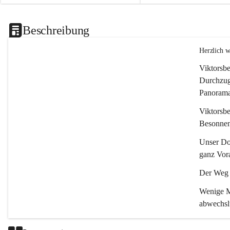
Beschreibung
Herzlich 
Viktorsbe
Durchzugs
Panoramas
Viktorsbe
Besonnenh
Unser Dor
ganz Vora
Der Weg i
Wenige Mi
abwechsl