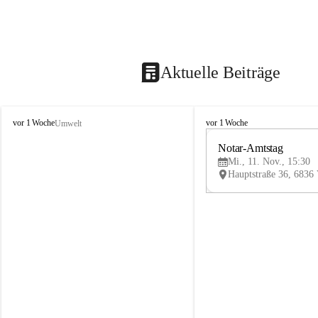
Aktuelle Beiträge
V
V
vor 1 Woche
vor 1 Woche
Umwelt
i
i
k
k
Notar-Amtstag
t
t
Mi., 11. Nov., 15:30
o
o
r
r
s
s
b
b
e
e
r
r
g
g