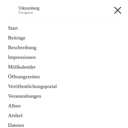
Viktorsberg
Navigation
Viktorsberg
Start
Beiträge
Gemeindepolitik
Beschreibung
1 Schnellzugriff
Impressionen
Bürgerservice
10 Schnellzugriffe
Müllkalender
Öffnungszeiten
+8
Veröffentlichungsportal
Veranstaltungen
Alben
Artikel
Hauptadresse
Dateien