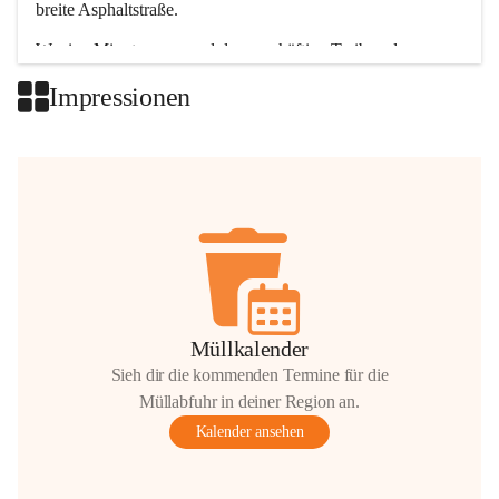
breite Asphaltstraße. 
Wenige Minuten nur, und das geschäftige Treiben der 
Talgemeinden sorgt für abwechslungsreiche Möglichkeiten.
Impressionen
+2
Müllkalender
Sieh dir die kommenden Termine für die
Müllabfuhr in deiner Region an.
Kalender ansehen