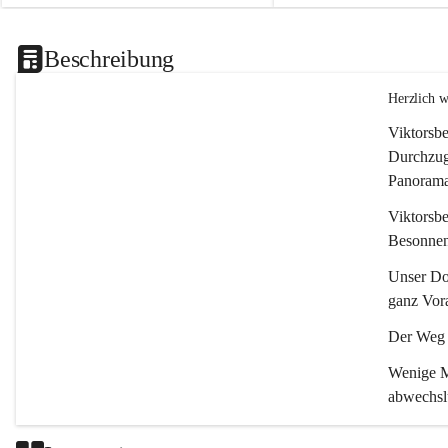
Beschreibung
Herzlich 
Viktorsbe
Durchzugs
Panoramas
Viktorsbe
Besonnenh
Unser Dor
ganz Vora
Der Weg i
Wenige Mi
abwechsl