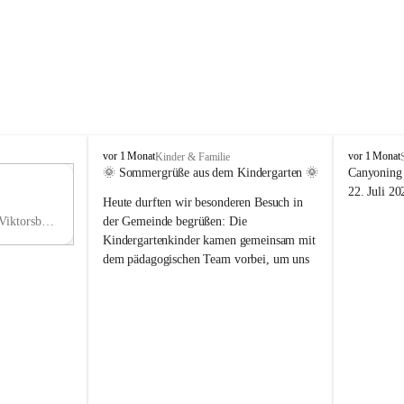
V
V
vor 1 Monat
vor 1 Monat
Kinder & Familie
i
i
🌞 Sommergrüße aus dem Kindergarten 🌞
Canyoning 
k
k
11
22. Juli 20
Heute durften wir besonderen Besuch in 
t
t
NO
o
o
Hauptstraße 36, 6836 Viktorsberg, AUT
der Gemeinde begrüßen: Die 
V
r
r
Kindergartenkinder kamen gemeinsam mit 
s
s
dem pädagogischen Team vorbei, um uns 
b
b
einen schönen Sommer zu wünschen.
e
e
r
r
Vielen Dank für diese liebe Überraschung 
g
g
und die fröhlichen Sommergrüße! Wir 
wünschen allen Kindern, ihren Familien 
sowie dem gesamten Kindergarten-Team 
erholsame, sonnige und wunderschöne 
Sommerferien. 🌼☀️