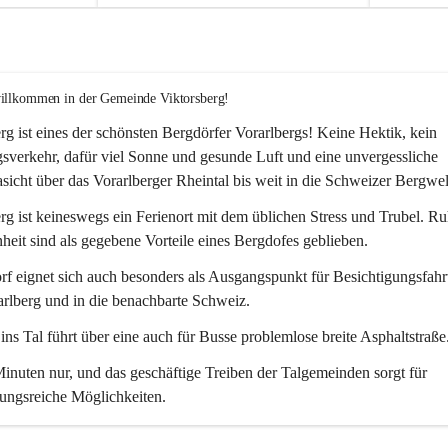
willkommen in der Gemeinde Viktorsberg!
rg ist eines der schönsten Bergdörfer Vorarlbergs! Keine Hektik, kein 
verkehr, dafür viel Sonne und gesunde Luft und eine unvergessliche 
icht über das Vorarlberger Rheintal bis weit in die Schweizer Bergwel
rg ist keineswegs ein Ferienort mit dem üblichen Stress und Trubel. R
eit sind als gegebene Vorteile eines Bergdofes geblieben. 
f eignet sich auch besonders als Ausgangspunkt für Besichtigungsfahrt
rlberg und in die benachbarte Schweiz. 
ns Tal führt über eine auch für Busse problemlose breite Asphaltstraße.
nuten nur, und das geschäftige Treiben der Talgemeinden sorgt für 
ungsreiche Möglichkeiten.