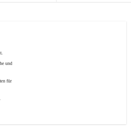
t. 
uhe und 
en für 
 