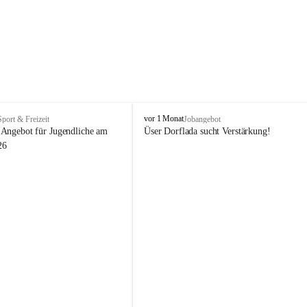
V
vor 1 Monat
Sport & Freizeit
Jobangebot
i
Angebot für Jugendliche am 
Üser Dorflada sucht Verstärkung! 
k
26
t
o
r
s
b
e
r
g