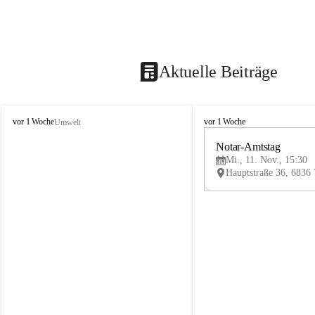
Aktuelle Beiträge
V
V
vor 1 Woche
vor 1 Woche
Umwelt
i
i
k
k
Notar-Amtstag
t
t
Mi., 11. Nov., 15:30
o
o
r
r
s
s
b
b
e
e
r
r
g
g