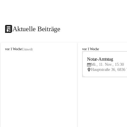
Aktuelle Beiträge
V
V
vor 1 Woche
vor 1 Woche
Umwelt
i
i
k
k
Notar-Amtstag
t
t
Mi., 11. Nov., 15:30
o
o
r
r
s
s
b
b
e
e
r
r
g
g