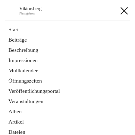
Viktorsberg
Navigation
Viktorsberg
Start
Beiträge
Gemeindepolitik
Beschreibung
1 Schnellzugriff
Impressionen
Bürgerservice
10 Schnellzugriffe
Müllkalender
Öffnungszeiten
+8
Veröffentlichungsportal
Veranstaltungen
Alben
Artikel
Hauptadresse
Dateien