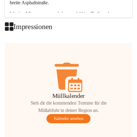
breite Asphaltstraße. 
Wenige Minuten nur, und das geschäftige Treiben der 
Talgemeinden sorgt für abwechslungsreiche Möglichkeiten.
Impressionen
+2
Müllkalender
Sieh dir die kommenden Termine für die
Müllabfuhr in deiner Region an.
Kalender ansehen