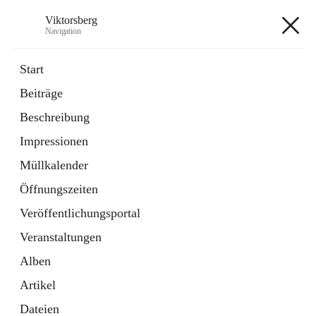
Viktorsberg
Navigation
Viktorsberg
Start
Beiträge
Gemeindepolitik
Beschreibung
1 Schnellzugriff
Impressionen
Bürgerservice
10 Schnellzugriffe
Müllkalender
Öffnungszeiten
+8
Veröffentlichungsportal
Veranstaltungen
Alben
Artikel
Hauptadresse
Dateien