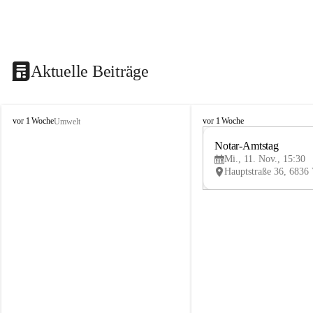
Aktuelle Beiträge
V
V
vor 1 Woche
vor 1 Woche
Umwelt
i
i
k
k
Notar-Amtstag
t
t
Mi., 11. Nov., 15:30
o
o
r
r
s
s
b
b
e
e
r
r
g
g