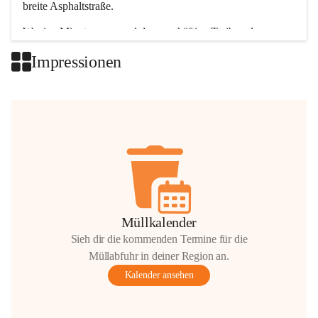
breite Asphaltstraße. 
Wenige Minuten nur, und das geschäftige Treiben der 
Talgemeinden sorgt für abwechslungsreiche Möglichkeiten.
Impressionen
+2
Müllkalender
Sieh dir die kommenden Termine für die
Müllabfuhr in deiner Region an.
Kalender ansehen