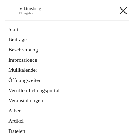
Viktorsberg
Navigation
Viktorsberg
Start
Beiträge
Gemeindepolitik
Beschreibung
1 Schnellzugriff
Impressionen
Bürgerservice
10 Schnellzugriffe
Müllkalender
Öffnungszeiten
+8
Veröffentlichungsportal
Veranstaltungen
Alben
Artikel
Hauptadresse
Dateien