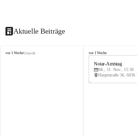
Aktuelle Beiträge
V
V
vor 1 Woche
vor 1 Woche
Umwelt
i
i
k
k
Notar-Amtstag
t
t
Mi., 11. Nov., 15:30
o
o
r
r
s
s
b
b
e
e
r
r
g
g