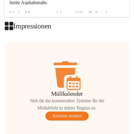
breite Asphaltstraße. 
Wenige Minuten nur, und das geschäftige Treiben der 
Talgemeinden sorgt für abwechslungsreiche Möglichkeiten.
Impressionen
+2
Müllkalender
Sieh dir die kommenden Termine für die
Müllabfuhr in deiner Region an.
Kalender ansehen