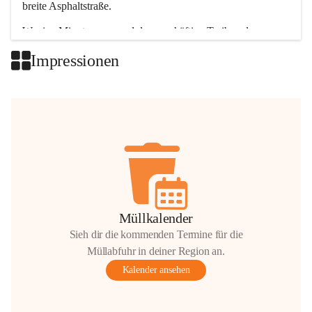
breite Asphaltstraße. 
Wenige Minuten nur, und das geschäftige Treiben der 
Talgemeinden sorgt für abwechslungsreiche Möglichkeiten.
Impressionen
+2
Müllkalender
Sieh dir die kommenden Termine für die
Müllabfuhr in deiner Region an.
Kalender ansehen