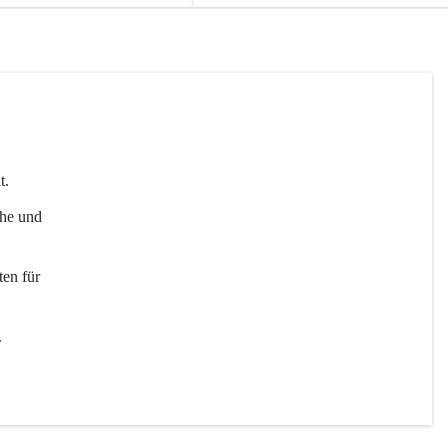
t. 
uhe und 
en für 
 