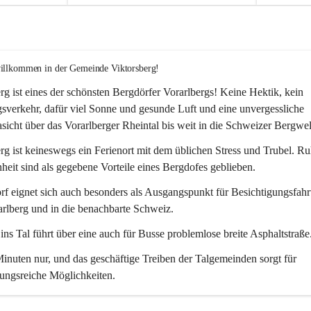
willkommen in der Gemeinde Viktorsberg!
rg ist eines der schönsten Bergdörfer Vorarlbergs! Keine Hektik, kein 
verkehr, dafür viel Sonne und gesunde Luft und eine unvergessliche 
icht über das Vorarlberger Rheintal bis weit in die Schweizer Bergwel
rg ist keineswegs ein Ferienort mit dem üblichen Stress und Trubel. R
eit sind als gegebene Vorteile eines Bergdofes geblieben. 
f eignet sich auch besonders als Ausgangspunkt für Besichtigungsfahrt
rlberg und in die benachbarte Schweiz. 
ns Tal führt über eine auch für Busse problemlose breite Asphaltstraße.
nuten nur, und das geschäftige Treiben der Talgemeinden sorgt für 
ungsreiche Möglichkeiten.