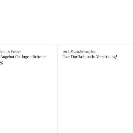
V
vor 1 Monat
Sport & Freizeit
Jobangebot
i
Angebot für Jugendliche am 
Üser Dorflada sucht Verstärkung! 
k
26
t
o
r
s
b
e
r
g