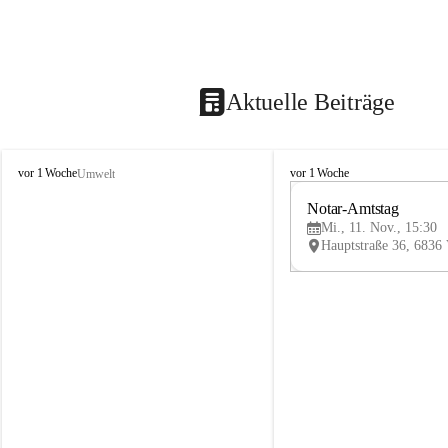
Aktuelle Beiträge
V
V
vor 1 Woche
vor 1 Woche
Umwelt
i
i
k
k
Notar-Amtstag
t
t
Mi., 11. Nov., 15:30
o
o
r
r
s
s
b
b
e
e
r
r
g
g