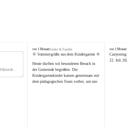
V
V
vor 1 Monat
vor 1 Monat
Kinder & Familie
i
i
🌞 Sommergrüße aus dem Kindergarten 🌞
Canyoning 
k
k
11
22. Juli 20
Heute durften wir besonderen Besuch in 
t
t
NO
o
o
Hauptstraße 36, 6836 Viktorsberg, AUT
der Gemeinde begrüßen: Die 
V
r
r
Kindergartenkinder kamen gemeinsam mit 
s
s
dem pädagogischen Team vorbei, um uns 
b
b
einen schönen Sommer zu wünschen.
e
e
r
r
Vielen Dank für diese liebe Überraschung 
g
g
und die fröhlichen Sommergrüße! Wir 
wünschen allen Kindern, ihren Familien 
sowie dem gesamten Kindergarten-Team 
erholsame, sonnige und wunderschöne 
Sommerferien. 🌼☀️