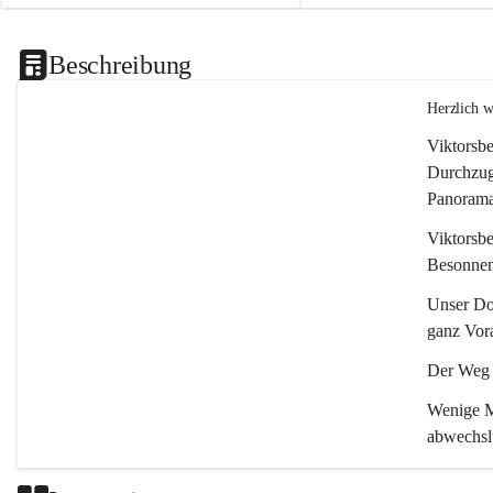
Beschreibung
Herzlich 
Viktorsbe
Durchzugs
Panoramas
Viktorsbe
Besonnenh
Unser Dor
ganz Vora
Der Weg i
Wenige Mi
abwechsl