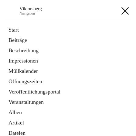
Viktorsberg
Navigation
Viktorsberg
Start
Beiträge
Gemeindepolitik
Beschreibung
1 Schnellzugriff
Impressionen
Bürgerservice
10 Schnellzugriffe
Müllkalender
Öffnungszeiten
+8
Veröffentlichungsportal
Veranstaltungen
Alben
Artikel
Hauptadresse
Dateien