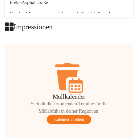
breite Asphaltstraße. 
Wenige Minuten nur, und das geschäftige Treiben der 
Talgemeinden sorgt für abwechslungsreiche Möglichkeiten.
Impressionen
+2
Müllkalender
Sieh dir die kommenden Termine für die
Müllabfuhr in deiner Region an.
Kalender ansehen