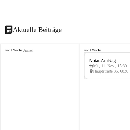
Aktuelle Beiträge
V
V
vor 1 Woche
vor 1 Woche
Umwelt
i
i
k
k
Notar-Amtstag
t
t
Mi., 11. Nov., 15:30
o
o
r
r
s
s
b
b
e
e
r
r
g
g