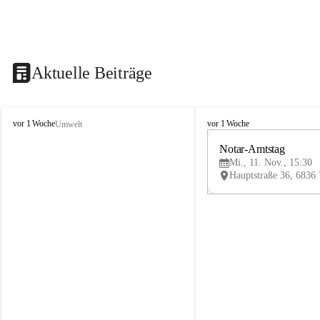
Aktuelle Beiträge
V
V
vor 1 Woche
vor 1 Woche
Umwelt
i
i
k
k
Notar-Amtstag
t
t
Mi., 11. Nov., 15:30
o
o
r
r
s
s
b
b
e
e
r
r
g
g