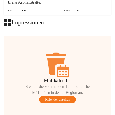
breite Asphaltstraße. 
Wenige Minuten nur, und das geschäftige Treiben der 
Talgemeinden sorgt für abwechslungsreiche Möglichkeiten.
Impressionen
+2
Müllkalender
Sieh dir die kommenden Termine für die
Müllabfuhr in deiner Region an.
Kalender ansehen