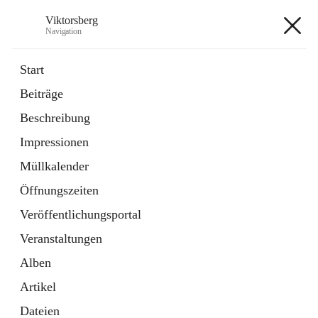
Viktorsberg
Navigation
Viktorsberg
Start
Beiträge
Gemeindepolitik
Beschreibung
1 Schnellzugriff
Impressionen
Bürgerservice
10 Schnellzugriffe
Müllkalender
Öffnungszeiten
+8
Veröffentlichungsportal
Veranstaltungen
Alben
Artikel
Hauptadresse
Dateien