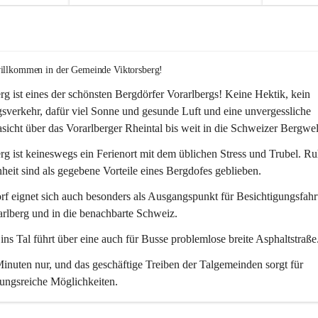
willkommen in der Gemeinde Viktorsberg!
rg ist eines der schönsten Bergdörfer Vorarlbergs! Keine Hektik, kein 
verkehr, dafür viel Sonne und gesunde Luft und eine unvergessliche 
icht über das Vorarlberger Rheintal bis weit in die Schweizer Bergwel
rg ist keineswegs ein Ferienort mit dem üblichen Stress und Trubel. R
eit sind als gegebene Vorteile eines Bergdofes geblieben. 
f eignet sich auch besonders als Ausgangspunkt für Besichtigungsfahrt
rlberg und in die benachbarte Schweiz. 
ns Tal führt über eine auch für Busse problemlose breite Asphaltstraße.
nuten nur, und das geschäftige Treiben der Talgemeinden sorgt für 
ungsreiche Möglichkeiten.