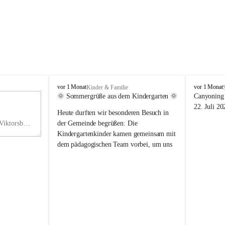
V
V
vor 1 Monat
vor 1 Monat
Kinder & Familie
i
i
🌞 Sommergrüße aus dem Kindergarten 🌞
Canyoning 
k
k
11
22. Juli 20
Heute durften wir besonderen Besuch in 
t
t
NO
o
o
Hauptstraße 36, 6836 Viktorsberg, AUT
der Gemeinde begrüßen: Die 
V
r
r
Kindergartenkinder kamen gemeinsam mit 
s
s
dem pädagogischen Team vorbei, um uns 
b
b
einen schönen Sommer zu wünschen.
e
e
r
r
Vielen Dank für diese liebe Überraschung 
g
g
und die fröhlichen Sommergrüße! Wir 
wünschen allen Kindern, ihren Familien 
sowie dem gesamten Kindergarten-Team 
erholsame, sonnige und wunderschöne 
Sommerferien. 🌼☀️