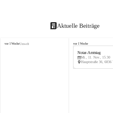
Aktuelle Beiträge
V
V
vor 1 Woche
vor 1 Woche
Umwelt
i
i
k
k
Notar-Amtstag
t
t
Mi., 11. Nov., 15:30
o
o
r
r
s
s
b
b
e
e
r
r
g
g