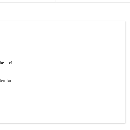
t. 
uhe und 
en für 
 