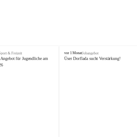
V
vor 1 Monat
Sport & Freizeit
Jobangebot
i
Angebot für Jugendliche am 
Üser Dorflada sucht Verstärkung! 
k
26
t
o
r
s
b
e
r
g