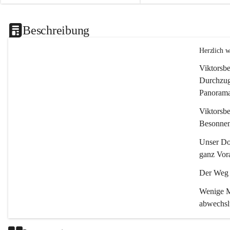
Beschreibung
Herzlich 
Viktorsbe
Durchzugs
Panoramas
Viktorsbe
Besonnenh
Unser Dor
ganz Vora
Der Weg i
Wenige Mi
abwechsl