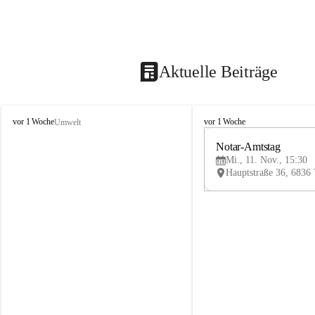
Aktuelle Beiträge
V
V
vor 1 Woche
vor 1 Woche
Umwelt
i
i
k
k
Notar-Amtstag
t
t
Mi., 11. Nov., 15:30
o
o
r
r
s
s
b
b
e
e
r
r
g
g