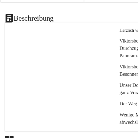
Beschreibung
Herzlich 
Viktorsbe
Durchzugs
Panoramas
Viktorsbe
Besonnenh
Unser Dor
ganz Vora
Der Weg i
Wenige Mi
abwechsl