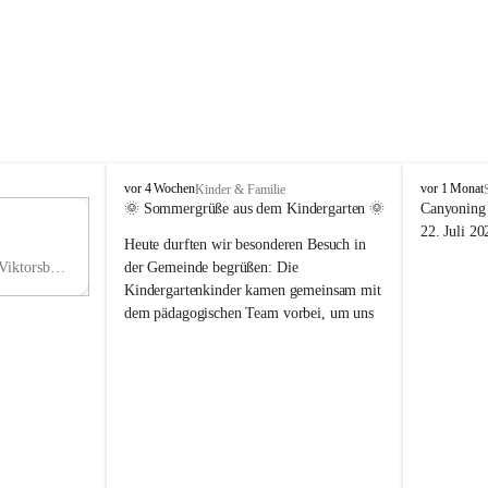
V
V
vor 4 Wochen
vor 1 Monat
Kinder & Familie
i
i
🌞 Sommergrüße aus dem Kindergarten 🌞
Canyoning 
k
k
11
22. Juli 20
Heute durften wir besonderen Besuch in 
t
t
NO
o
o
Hauptstraße 36, 6836 Viktorsberg, AUT
der Gemeinde begrüßen: Die 
V
r
r
Kindergartenkinder kamen gemeinsam mit 
s
s
dem pädagogischen Team vorbei, um uns 
b
b
einen schönen Sommer zu wünschen.
e
e
r
r
Vielen Dank für diese liebe Überraschung 
g
g
und die fröhlichen Sommergrüße! Wir 
wünschen allen Kindern, ihren Familien 
sowie dem gesamten Kindergarten-Team 
erholsame, sonnige und wunderschöne 
Sommerferien. 🌼☀️