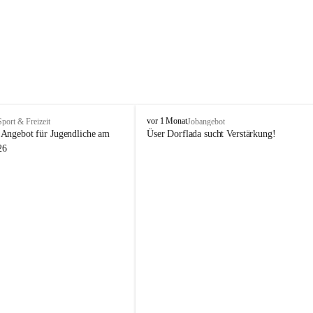
V
vor 1 Monat
Sport & Freizeit
Jobangebot
i
Angebot für Jugendliche am 
Üser Dorflada sucht Verstärkung! 
k
26
t
o
r
s
b
e
r
g