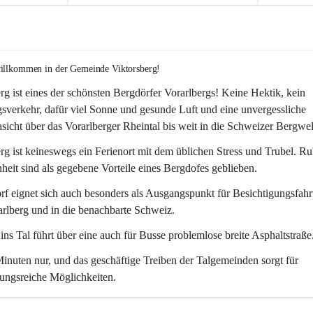
willkommen in der Gemeinde Viktorsberg!
rg ist eines der schönsten Bergdörfer Vorarlbergs! Keine Hektik, kein 
verkehr, dafür viel Sonne und gesunde Luft und eine unvergessliche 
icht über das Vorarlberger Rheintal bis weit in die Schweizer Bergwel
rg ist keineswegs ein Ferienort mit dem üblichen Stress und Trubel. R
eit sind als gegebene Vorteile eines Bergdofes geblieben. 
f eignet sich auch besonders als Ausgangspunkt für Besichtigungsfahrt
rlberg und in die benachbarte Schweiz. 
ns Tal führt über eine auch für Busse problemlose breite Asphaltstraße.
nuten nur, und das geschäftige Treiben der Talgemeinden sorgt für 
ungsreiche Möglichkeiten.