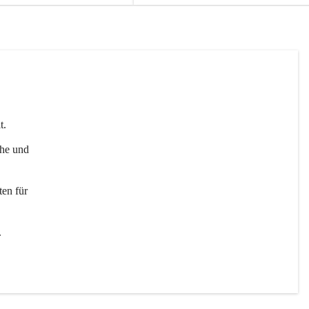
t. 
uhe und 
en für 
 